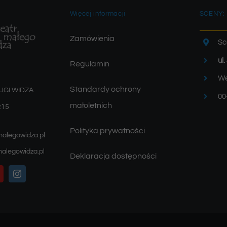
Więcej informacji
SCENY:
Zamówienia
Sc
ul
Regulamin
We
Standardy ochrony
UGI WIDZA
00
małoletnich
215
Polityka prywatności
malegowidza.pl
alegowidza.pl
Deklaracja dostępności