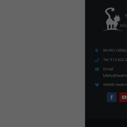
BIURO OBSŁ
Tel: 512 622 
Email:
bilety@teatr
WWW: teatrm