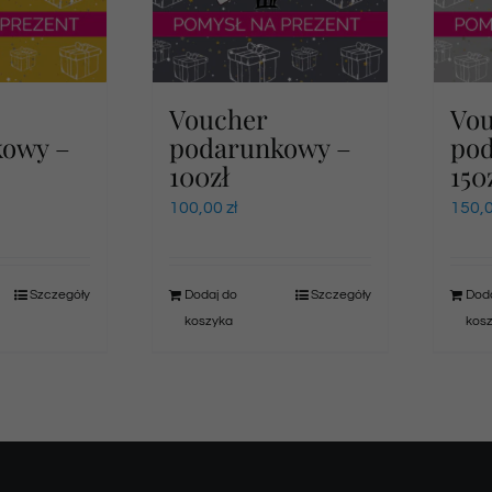
Voucher
Vo
kowy –
podarunkowy –
po
100zł
150
100,00
zł
150,
Szczegóły
Dodaj do
Szczegóły
Doda
koszyka
kos