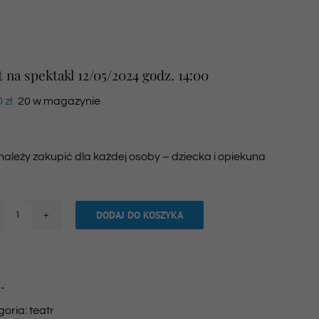
t na spektakl 12/05/2024 godz. 14:00
0
zł
20 w magazynie
 należy zakupić dla każdej osoby – dziecka i opiekuna
DODAJ DO KOSZYKA
ilość
Bilet
na
:
-
spektakl
goria:
teatr
12/05/2024