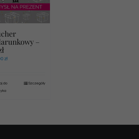
ucher
darunkowy –
zł
00
zł
j do
Szczegóły
zyka