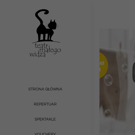
Przejdź
do
zawartości
STRONA GŁÓWNA
REPERTUAR
SPEKTAKLE
VOUCHERY