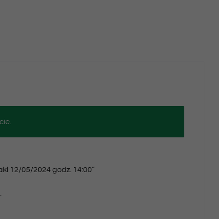
godz.
14:00
cie.
takl 12/05/2024 godz. 14:00”
.