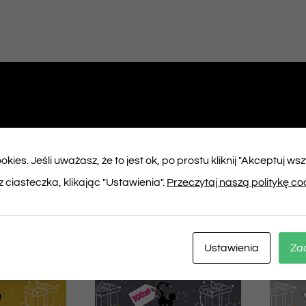
ępnij na
Tweet This
booku
Product
kies. Jeśli uważasz, że to jest ok, po prostu kliknij "Akceptuj ws
ukty
 ciasteczka, klikając "Ustawienia".
Przeczytaj naszą politykę co
Ustawienia
Za