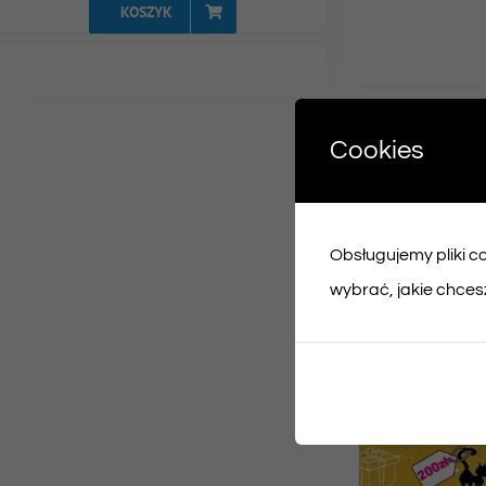
KOSZYK
Udost
Cookies
Face
Obsługujemy pliki coo
Podobne prod
wybrać, jakie chcesz