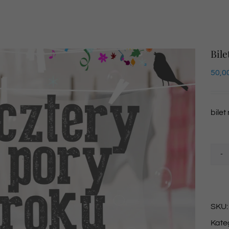
Bile
50,0
bilet
SKU
Kate