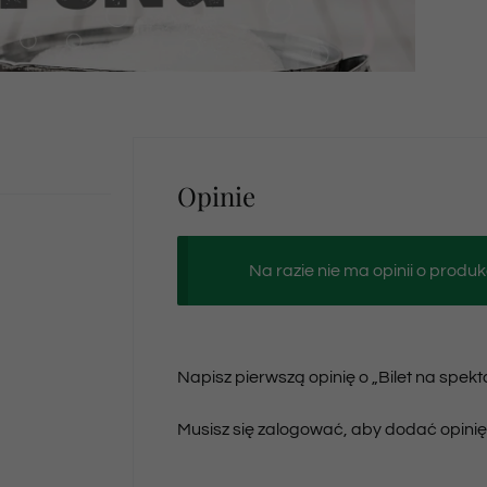
Opinie
Na razie nie ma opinii o produk
Napisz pierwszą opinię o „Bilet na spek
Musisz się
zalogować
, aby dodać opinię