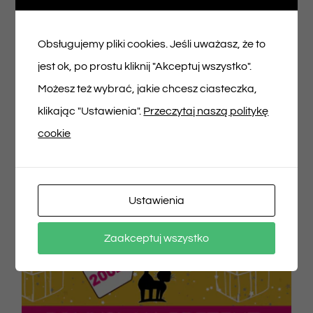
100,00
zł
Obsługujemy pliki cookies. Jeśli uważasz, że to
jest ok, po prostu kliknij "Akceptuj wszystko".
Dodaj do koszyka
Szczegóły
Możesz też wybrać, jakie chcesz ciasteczka,
klikając "Ustawienia".
Przeczytaj naszą politykę
cookie
Ustawienia
Zaakceptuj wszystko