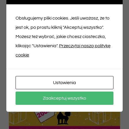
100,00
zł
Obsługujemy pliki cookies. Jeśli uważasz, że to
jest ok, po prostu kliknij "Akceptuj wszystko".
Dodaj do koszyka
Szczegóły
Możesz też wybrać, jakie chcesz ciasteczka,
klikając "Ustawienia".
Przeczytaj naszą politykę
cookie
Ustawienia
Zaakceptuj wszystko