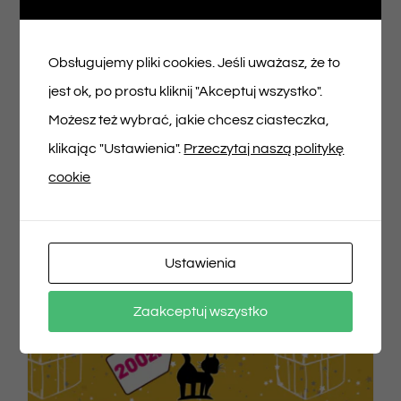
Voucher podarunkowy – 100zł
100,00
zł
Obsługujemy pliki cookies. Jeśli uważasz, że to
jest ok, po prostu kliknij "Akceptuj wszystko".
Dodaj do koszyka
Szczegóły
Możesz też wybrać, jakie chcesz ciasteczka,
klikając "Ustawienia".
Przeczytaj naszą politykę
cookie
Ustawienia
Zaakceptuj wszystko