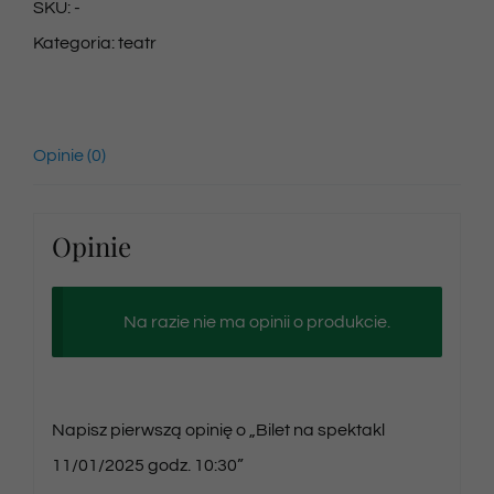
na
SKU:
-
spektakl
Kategoria:
teatr
11/01/2025
godz.
10:30
Opinie (0)
Opinie
Na razie nie ma opinii o produkcie.
Napisz pierwszą opinię o „Bilet na spektakl
11/01/2025 godz. 10:30”