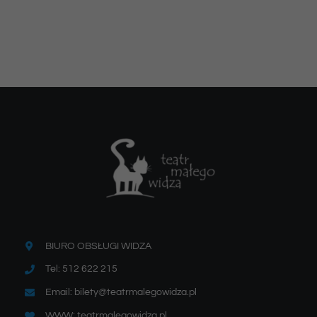
BIURO OBSŁUGI WIDZA
Tel: 512 622 215
Email: bilety@teatrmalegowidza.pl
WWW: teatrmalegowidza.pl