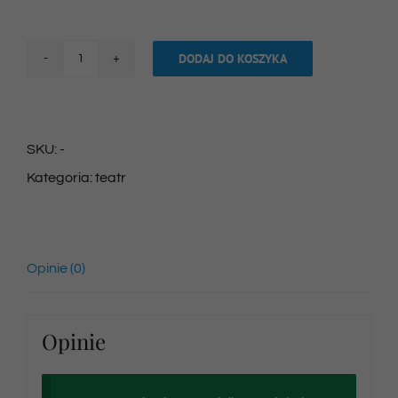
DODAJ DO KOSZYKA
ilość
Bilet
na
SKU:
-
spektakl
Kategoria:
teatr
10/08/2025
godz.
10:30
Opinie (0)
Opinie