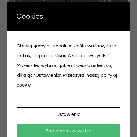
Cookies
Obsługujemy pliki cookies. Jeśli uważasz, że to
Voucher podarunkowy – 100zł
jest ok, po prostu kliknij "Akceptuj wszystko".
100,00
zł
Możesz też wybrać, jakie chcesz ciasteczka,
klikając "Ustawienia".
Przeczytaj naszą politykę
Dodaj do koszyka
Szczegóły
cookie
Ustawienia
Zaakceptuj wszystko