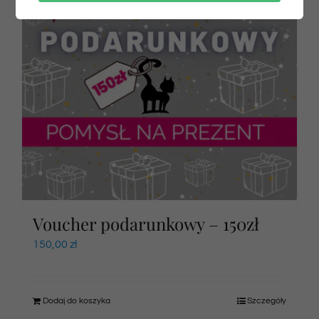
Voucher podarunkowy – 150zł
150,00
zł
Dodaj do koszyka
Szczegóły