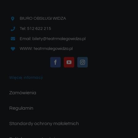
BIURO OBSŁUGI WIDZA
Tel: 512 622 215
Email: bilety@teatrmalegowidza.pl
WWW: teatrmalegowidza.pl
Więcej informacji
Zamówienia
Regulamin
Standardy ochrony małoletnich