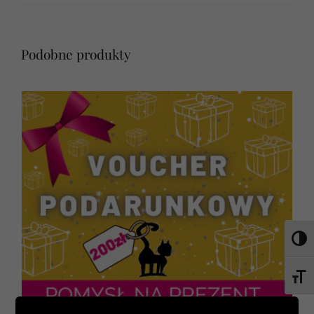
Podobne produkty
Toggl
Toggl