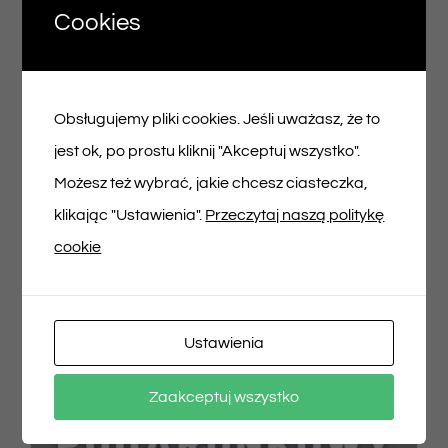
Cookies
Voucher podarunkowy – 200zł
Obsługujemy pliki cookies. Jeśli uważasz, że to
200,00
zł
jest ok, po prostu kliknij "Akceptuj wszystko".
Możesz też wybrać, jakie chcesz ciasteczka,
Dodaj do koszyka
Szczegóły
klikając "Ustawienia".
Przeczytaj naszą politykę
cookie
Ustawienia
Zaakceptuj wszystko