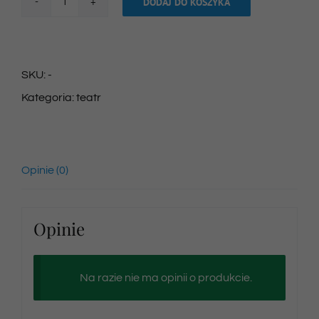
DODAJ DO KOSZYKA
ilość
Bilet
na
SKU:
-
spektakl
Kategoria:
teatr
10/03/2024
godz.
12:00
Opinie (0)
Opinie
Na razie nie ma opinii o produkcie.