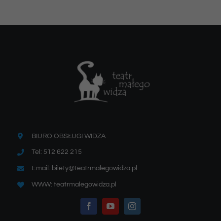
BIURO OBSŁUGI WIDZA
Tel: 512 622 215
Email: bilety@teatrmalegowidza.pl
WWW: teatrmalegowidza.pl