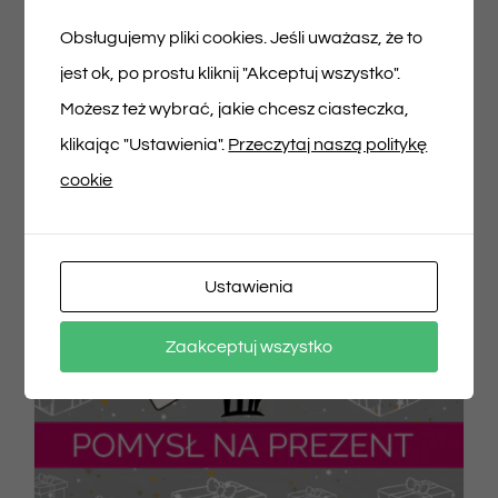
Obsługujemy pliki cookies. Jeśli uważasz, że to
Dodaj do koszyka
Szczegóły
jest ok, po prostu kliknij "Akceptuj wszystko".
Możesz też wybrać, jakie chcesz ciasteczka,
klikając "Ustawienia".
Przeczytaj naszą politykę
cookie
Ustawienia
Zaakceptuj wszystko