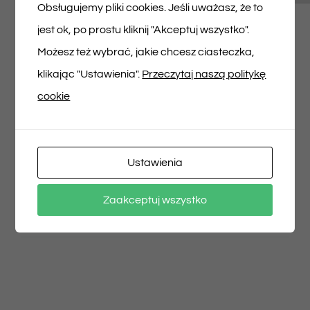
Musisz się
zalogować
, aby dodać opinię.
Obsługujemy pliki cookies. Jeśli uważasz, że to
jest ok, po prostu kliknij "Akceptuj wszystko".
Możesz też wybrać, jakie chcesz ciasteczka,
klikając "Ustawienia".
Przeczytaj naszą politykę
cookie
Udostępnij na
Tweet This Product
Facebooku
Pin This Product
Ustawienia
Zaakceptuj wszystko
Email This Product