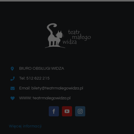
BIURO OBSŁUGI WIDZA
Tel: 512 622 215
Email: bilety@teatrmalegowidza.pl
WWW: teatrmalegowidza.pl
Więcej informacji