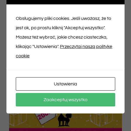
150,00
zł
Obsługujemy pliki cookies. Jeśli uważasz, że to
jest ok, po prostu kliknij "Akceptuj wszystko".
Dodaj do koszyka
Szczegóły
Możesz też wybrać, jakie chcesz ciasteczka,
klikając "Ustawienia".
Przeczytaj naszą politykę
cookie
Ustawienia
Zaakceptuj wszystko