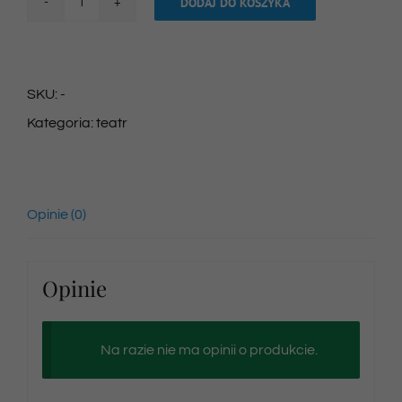
DODAJ DO KOSZYKA
ilość
Bilet
na
SKU:
-
spektakl
Kategoria:
teatr
08/11/2025
godz.
10:00
Opinie (0)
Opinie
Na razie nie ma opinii o produkcie.