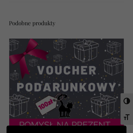
Podobne produkty
Toggl
Toggl