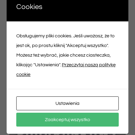
Cookies
Voucher podarunkowy – 100zł
Obsługujemy pliki cookies. Jeśli uważasz, że to
100,00
zł
jest ok, po prostu kliknij "Akceptuj wszystko".
Możesz też wybrać, jakie chcesz ciasteczka,
Dodaj do koszyka
Szczegóły
klikając "Ustawienia".
Przeczytaj naszą politykę
cookie
Ustawienia
Zaakceptuj wszystko