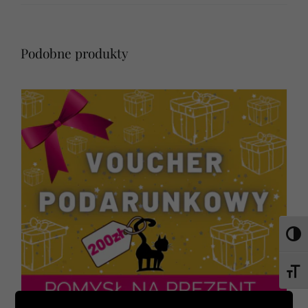
Podobne produkty
Toggl
Toggl