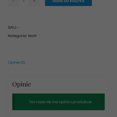
DODAJ DO KOSZYKA
ilość
Bilet
na
SKU:
-
spektakl
Kategoria:
teatr
08/06/2024
godz.
16:00
Opinie (0)
Opinie
Na razie nie ma opinii o produkcie.