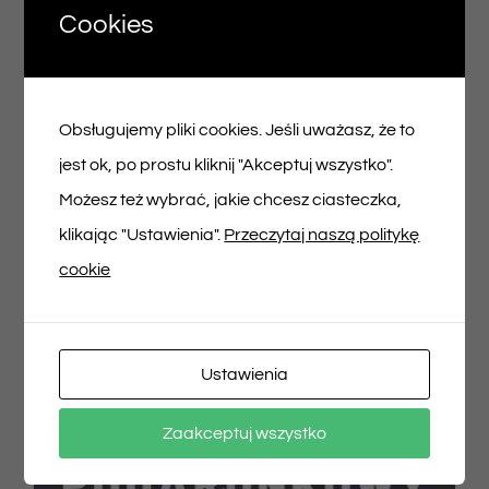
Cookies
Voucher podarunkowy – 200zł
Obsługujemy pliki cookies. Jeśli uważasz, że to
200,00
zł
jest ok, po prostu kliknij "Akceptuj wszystko".
Możesz też wybrać, jakie chcesz ciasteczka,
Dodaj do koszyka
Szczegóły
klikając "Ustawienia".
Przeczytaj naszą politykę
cookie
Ustawienia
Zaakceptuj wszystko