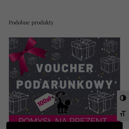
Podobne produkty
Toggl
Toggl