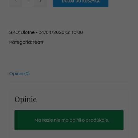
DODAJ DO KOSZYKA
ilość
Bilet
na
SKU:
Ulotne - 04/04/2026 G: 10:00
spektakl
Kategoria:
teatr
08/04/2026
godz.
10:30
Opinie (0)
Opinie
Na razie nie ma opinii o produkcie.