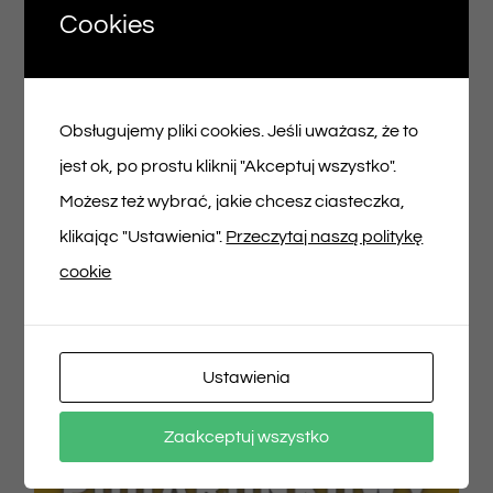
Cookies
Voucher podarunkowy – 100zł
Obsługujemy pliki cookies. Jeśli uważasz, że to
100,00
zł
jest ok, po prostu kliknij "Akceptuj wszystko".
Możesz też wybrać, jakie chcesz ciasteczka,
Dodaj do koszyka
Szczegóły
klikając "Ustawienia".
Przeczytaj naszą politykę
cookie
Ustawienia
Zaakceptuj wszystko