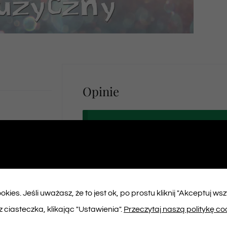
Opinie
Na razie nie ma opinii o produk
Napisz pierwszą opinię o „Bilet na spek
kies. Jeśli uważasz, że to jest ok, po prostu kliknij "Akceptuj ws
Musisz się
zalogować
, aby dodać opinię
 ciasteczka, klikając "Ustawienia".
Przeczytaj naszą politykę co