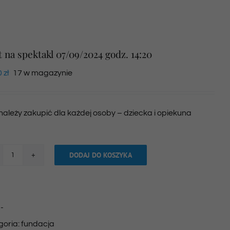
t na spektakl 07/09/2024 godz. 14:20
0
zł
17 w magazynie
 należy zakupić dla każdej osoby – dziecka i opiekuna
DODAJ DO KOSZYKA
ilość
Bilet
na
:
-
spektakl
goria:
fundacja
07/09/2024