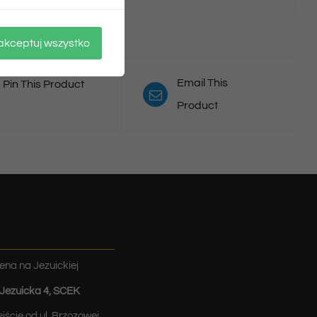
akceptuj wszystko
Email This
Pin This Product
Product
ena na Jezuickiej
. Jezuicka 4, SCEK
jście od ul. Brzozowej