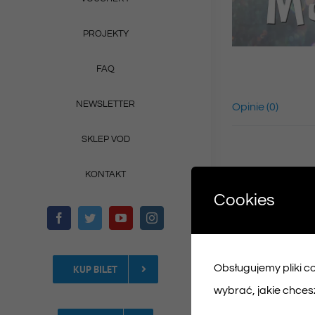
PROJEKTY
FAQ
NEWSLETTER
Opinie (0)
SKLEP VOD
KONTAKT
Cookies
Obsługujemy pliki coo
KUP BILET
wybrać, jakie chcesz