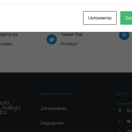
Ustawienia
Za
ępnij na
Tweet This
booku
Product
Więcej informacji
SCENY:
Zamówienia
Sc
ul
Regulamin
We