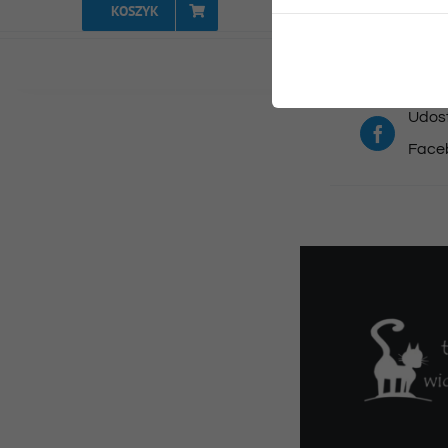
KOSZYK
Udost
Face