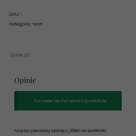
na
SKU:
-
spektakl
Kategoria:
teatr
07/06/2025
godz.
15:00
Opinie (0)
Opinie
Na razie nie ma opinii o produkcie.
Napisz pierwszą opinię o „Bilet na spektakl