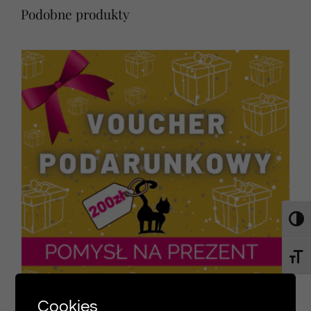
Podobne produkty
Toggl
Toggl
Cookies