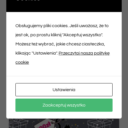
Voucher podarunkowy – 200zł
200,00
zł
Obsługujemy pliki cookies. Jeśli uważasz, że to
jest ok, po prostu kliknij "Akceptuj wszystko".
Dodaj do koszyka
Szczegóły
Możesz też wybrać, jakie chcesz ciasteczka,
klikając "Ustawienia".
Przeczytaj naszą politykę
cookie
Ustawienia
Zaakceptuj wszystko