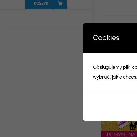
KOSZYK
Udost
Cookies
Face
Obsługujemy pliki coo
Podobne prod
wybrać, jakie chcesz