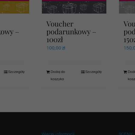
Voucher
Vo
kowy –
podarunkowy –
po
100zł
150
100,00
zł
150,
Szczegóły
Dodaj do
Szczegóły
Doda
koszyka
kos
Więcej informacji
SCENY: