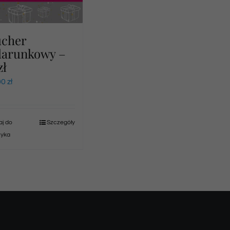
ucher
darunkowy –
zł
00
zł
j do
Szczegóły
zyka