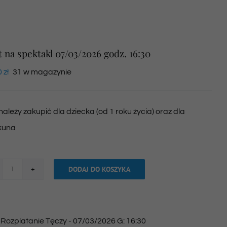
t na spektakl 07/03/2026 godz. 16:30
0
zł
31 w magazynie
 należy zakupić dla dziecka (od 1 roku życia) oraz dla
kuna
DODAJ DO KOSZYKA
ilość
Bilet
na
:
Rozplatanie Tęczy - 07/03/2026 G: 16:30
spektakl