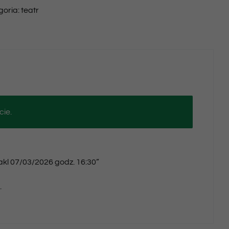
goria:
teatr
07/03/2026
godz.
16:30
cie.
takl 07/03/2026 godz. 16:30”
.