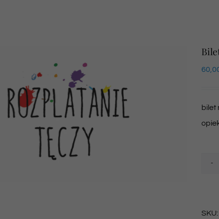
Bile
60,0
bilet
opie
SKU