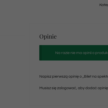
Kate
Opinie
Na razie nie ma opinii o produk
Napisz pierwszą opinię o „Bilet na spek
Musisz się
zalogować
, aby dodać opinię