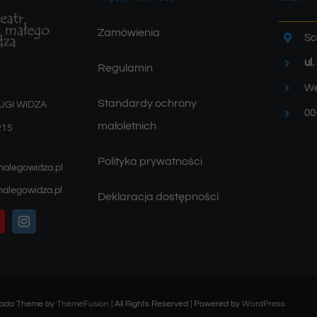
Zamówienia
Sc
ul
Regulamin
We
Standardy ochrony
UGI WIDZA
00
małoletnich
215
Polityka prywatności
malegowidza.pl
alegowidza.pl
Deklaracja dostępności
Avada Theme by
ThemeFusion
| All Rights Reserved | Powered by
WordPress