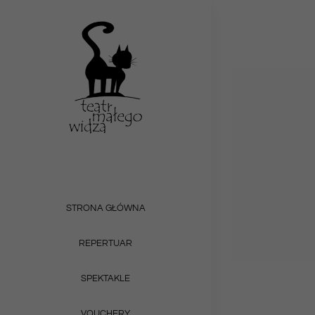
Przejdź
do
zawartości
STRONA GŁÓWNA
REPERTUAR
SPEKTAKLE
VOUCHERY