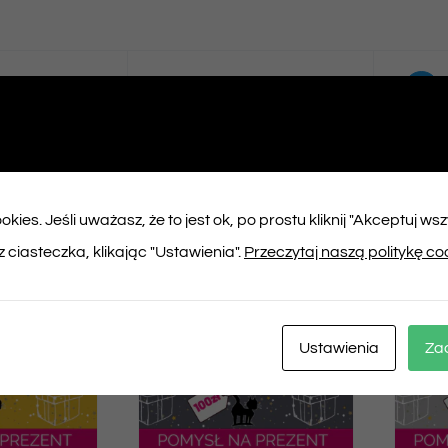
ępnij na
Tweet This
booku
Product
kies. Jeśli uważasz, że to jest ok, po prostu kliknij "Akceptuj ws
ukty
 ciasteczka, klikając "Ustawienia".
Przeczytaj naszą politykę co
Ustawienia
Za