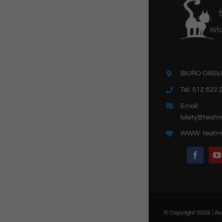
BIURO OBSŁ
Tel: 512 622 
Email:
bilety@teatr
WWW: teatrm
© Copyright 2026 | 