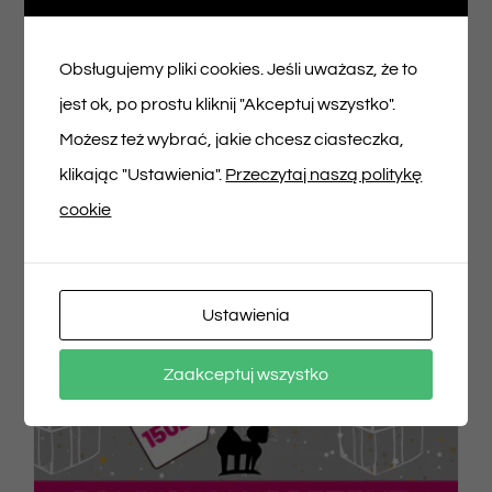
100,00
zł
Obsługujemy pliki cookies. Jeśli uważasz, że to
jest ok, po prostu kliknij "Akceptuj wszystko".
Dodaj do koszyka
Szczegóły
Możesz też wybrać, jakie chcesz ciasteczka,
klikając "Ustawienia".
Przeczytaj naszą politykę
cookie
Ustawienia
Zaakceptuj wszystko