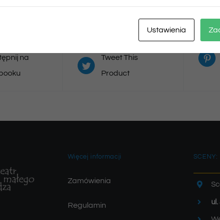
Ustawienia
Za
ępnij na
Tweet This
booku
Product
Więcej informacji
SCENY:
Zamówienia
Sc
ul
Regulamin
We