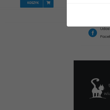
KOSZYK
Udost
Face