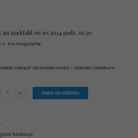
t na spektakl 06/10/2024 godz. 16:30
0
zł
4 w magazynie
 należy zakupić dla każdej osoby – dziecka i opiekuna
DODAJ DO KOSZYKA
ilość
Bilet
na
:
-
spektakl
goria:
fundacja
06/10/2024