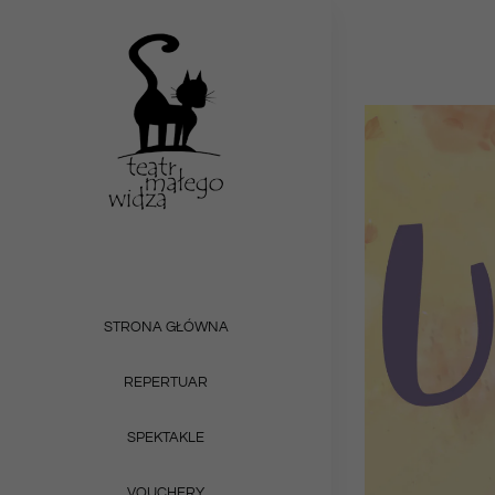
Przejdź
do
zawartości
STRONA GŁÓWNA
REPERTUAR
SPEKTAKLE
VOUCHERY