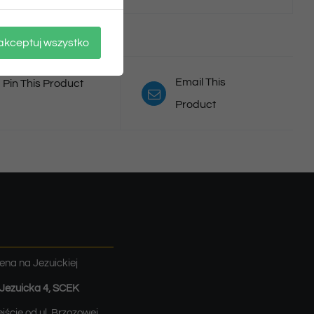
akceptuj wszystko
Email This
Pin This Product
Product
ena na Jezuickiej
. Jezuicka 4, SCEK
jście od ul. Brzozowej