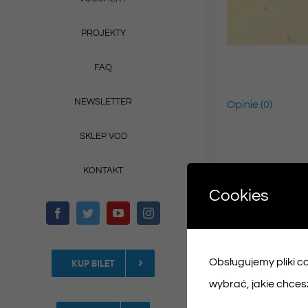
PROJEKTY
FAQ
NEWSLETTER
Opinie (0)
SKLEP VOD
KONTAKT
Cookies
Obsługujemy pliki coo
KUP BILET
wybrać, jakie chcesz