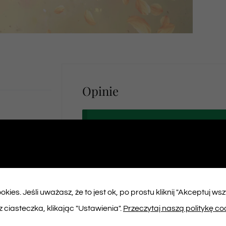
Opinie
Na razie nie ma opinii o produk
Napisz pierwszą opinię o „Bilet na spek
kies. Jeśli uważasz, że to jest ok, po prostu kliknij "Akceptuj ws
Musisz się
zalogować
, aby dodać opinię
 ciasteczka, klikając "Ustawienia".
Przeczytaj naszą politykę co