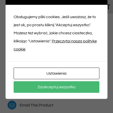
Toggl
Napisz pierwszą opinię o „Bilet na spektakl
Obsługujemy pliki cookies. Jeśli uważasz, że to
06/10/2024 godz. 14:00”
jest ok, po prostu kliknij "Akceptuj wszystko".
Musisz się
zalogować
, aby dodać opinię.
Możesz też wybrać, jakie chcesz ciasteczka,
klikając "Ustawienia".
Przeczytaj naszą politykę
cookie
Udostępnij na
Tweet This Product
Ustawienia
Facebooku
Pin This Product
Zaakceptuj wszystko
Email This Product