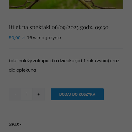
Newsletter
Bilet na spektakl 06/09/2025 godz. 09:30
50,00
zł
16 w magazynie
SKLEP VOD
Kontakt
bilet należy zakupić dla dziecka (od 1 roku życia) oraz
dla opiekuna
DODAJ DO KOSZYKA
ilość
Bilet
na
SKU:
-
spektakl