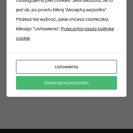
Obsługujemy pliki cookies. Jeśli uważasz, że to
jest ok, po prostu kliknij "Akceptuj wszystko".
Możesz też wybrać, jakie chcesz ciasteczka,
klikając "Ustawienia".
Przeczytaj naszą politykę
cookie
Udostępnij na
Tweet This Product
Facebooku
Pin This Product
Ustawienia
Zaakceptuj wszystko
Email This Product