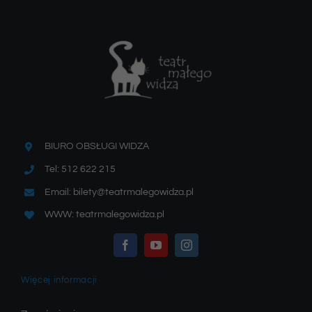
BIURO OBSŁUGI WIDZA
Tel: 512 622 215
Email: bilety@teatrmalegowidza.pl
WWW: teatrmalegowidza.pl
Więcej informacji