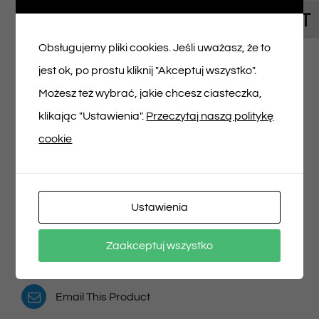
Toggl
Napisz pierwszą opinię o „Bilet na spektakl
Obsługujemy pliki cookies. Jeśli uważasz, że to
06/04/2025 godz. 16:20”
jest ok, po prostu kliknij "Akceptuj wszystko".
Musisz się
zalogować
, aby dodać opinię.
Możesz też wybrać, jakie chcesz ciasteczka,
klikając "Ustawienia".
Przeczytaj naszą politykę
cookie
Udostępnij na
Tweet This Product
Ustawienia
Facebooku
Pin This Product
Zaakceptuj wszystko
Email This Product