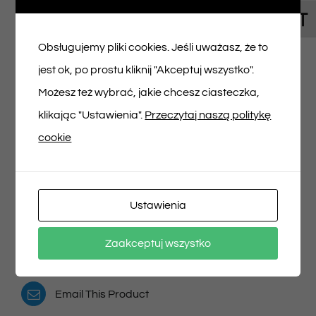
Toggl
Napisz pierwszą opinię o „Bilet na spektakl
Obsługujemy pliki cookies. Jeśli uważasz, że to
06/04/2025 godz. 16:00”
jest ok, po prostu kliknij "Akceptuj wszystko".
Musisz się
zalogować
, aby dodać opinię.
Możesz też wybrać, jakie chcesz ciasteczka,
klikając "Ustawienia".
Przeczytaj naszą politykę
cookie
Udostępnij na
Tweet This Product
Ustawienia
Facebooku
Pin This Product
Zaakceptuj wszystko
Email This Product