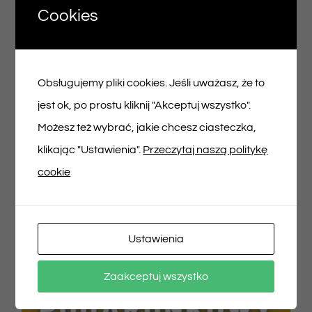
Cookies
Voucher podarunkowy – 100zł
Obsługujemy pliki cookies. Jeśli uważasz, że to
100,00
zł
jest ok, po prostu kliknij "Akceptuj wszystko".
Możesz też wybrać, jakie chcesz ciasteczka,
Dodaj do koszyka
Szczegóły
klikając "Ustawienia".
Przeczytaj naszą politykę
cookie
Ustawienia
Zaakceptuj wszystko