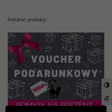
Podobne produkty
Toggl
Toggl