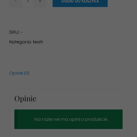
DODAJ DO KOSZYKA
ilość
Bilet
na
SKU:
-
spektakl
Kategoria:
teatr
06/01/2026
godz.
12:00
Opinie (0)
Opinie
Na razie nie ma opinii o produkcie.