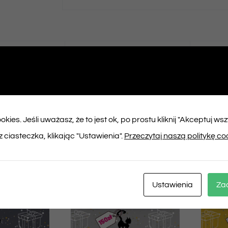
ępnij na
Tweet This
booku
Product
kies. Jeśli uważasz, że to jest ok, po prostu kliknij "Akceptuj ws
ukty
 ciasteczka, klikając "Ustawienia".
Przeczytaj naszą politykę co
Ustawienia
Za