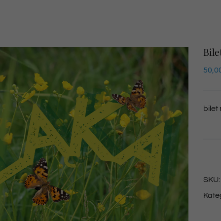
Bile
50,0
bilet
SKU
Kate