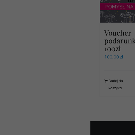
Voucher
podarun
100zł
100,00
zł
Dodaj do
koszyka