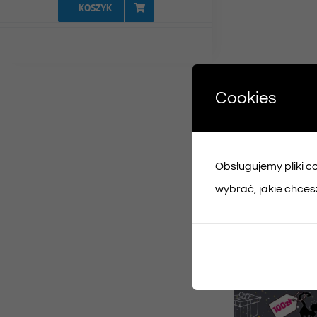
KOSZYK
Udost
Cookies
Face
Obsługujemy pliki coo
Podobne prod
wybrać, jakie chcesz