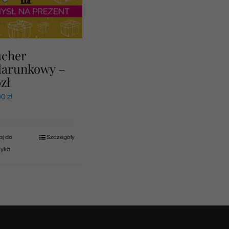
ucher
darunkowy –
zł
00
zł
j do
Szczegóły
zyka