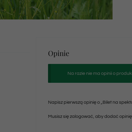
Opinie
Na razie nie ma opinii o produk
Napisz pierwszą opinię o „Bilet na spekt
Musisz się
zalogować
, aby dodać opinię