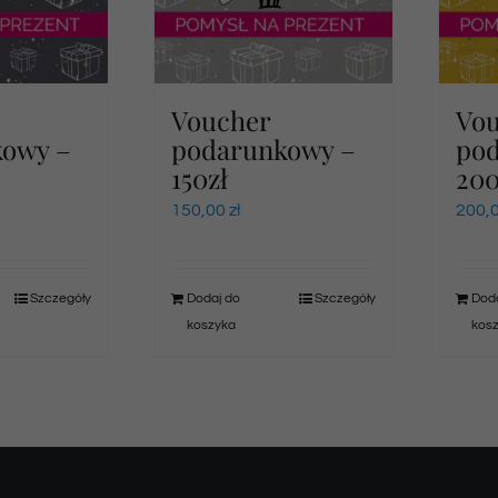
Voucher
Vo
kowy –
podarunkowy –
po
150zł
200
150,00
zł
200,
Szczegóły
Dodaj do
Szczegóły
Doda
koszyka
kos