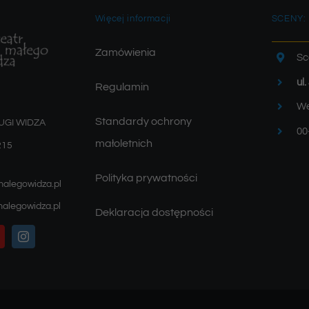
Więcej informacji
SCENY:
Zamówienia
Sc
ul
Regulamin
We
Standardy ochrony
UGI WIDZA
00
małoletnich
215
Polityka prywatności
malegowidza.pl
alegowidza.pl
Deklaracja dostępności