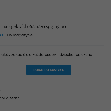
t na spektakl 06/01/2024 g. 15:00
0
zł
1 w magazynie
 należy zakupić dla każdej osoby – dziecka i opiekuna
DODAJ DO KOSZYKA
ilość
Bilet
na
:
-
spektakl
goria:
teatr
06/01/2024