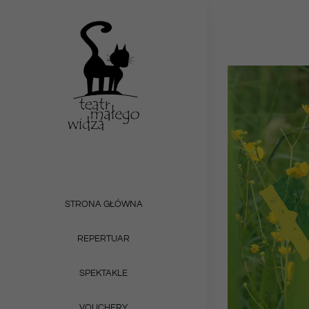
Przejdź
do
zawartości
STRONA GŁÓWNA
REPERTUAR
SPEKTAKLE
VOUCHERY