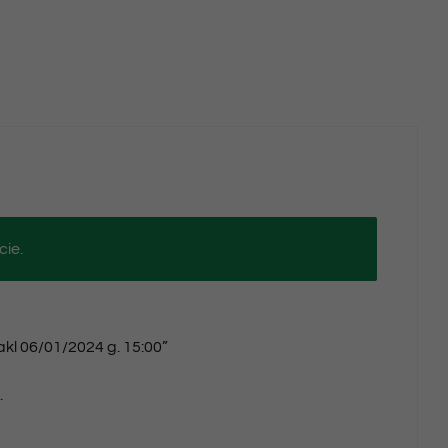
g.
15:00
cie.
akl 06/01/2024 g. 15:00”
.