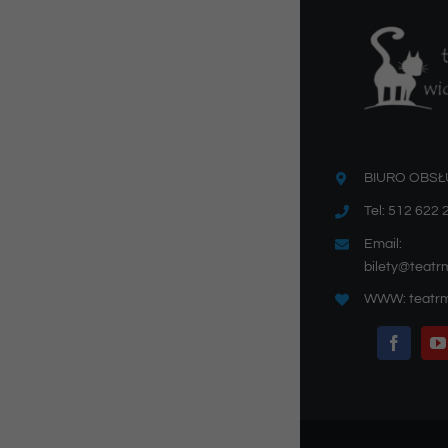
BIURO OBSŁ
Tel: 512 622 
Email:
bilety@teatr
WWW: teatrm