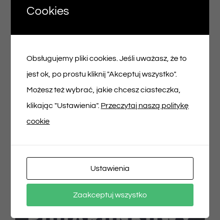
Cookies
Voucher podarunkowy – 150zł
Obsługujemy pliki cookies. Jeśli uważasz, że to
150,00
zł
jest ok, po prostu kliknij "Akceptuj wszystko".
Możesz też wybrać, jakie chcesz ciasteczka,
Dodaj do koszyka
Szczegóły
klikając "Ustawienia".
Przeczytaj naszą politykę
cookie
Ustawienia
Zaakceptuj wszystko