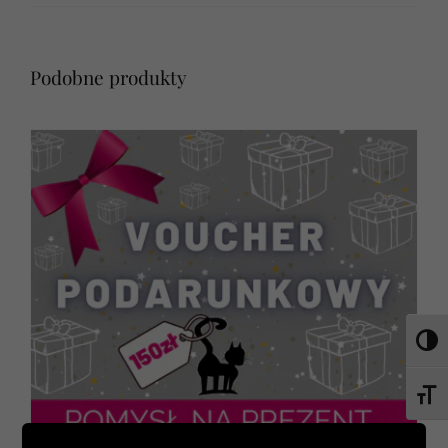
Podobne produkty
Toggl
Toggl