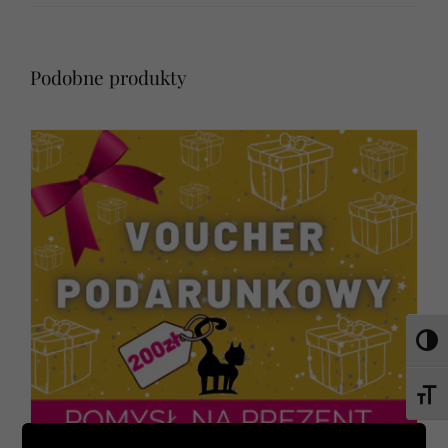
Podobne produkty
Toggl
Toggl