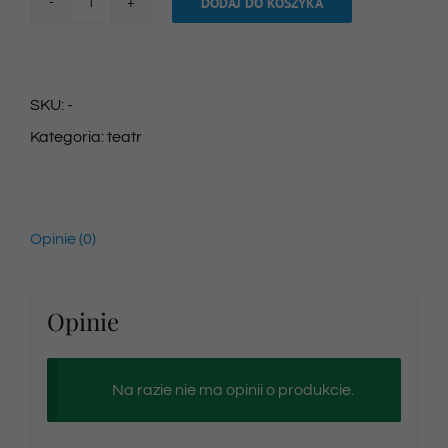
DODAJ DO KOSZYKA
ilość
Bilet
na
SKU:
-
spektakl
Kategoria:
teatr
05/10/2025
godz.
10:30
Opinie (0)
Opinie
Na razie nie ma opinii o produkcie.