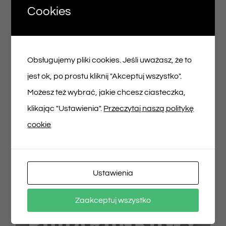
Cookies
Voucher podarunkowy – 200zł
Obsługujemy pliki cookies. Jeśli uważasz, że to
200,00
zł
jest ok, po prostu kliknij "Akceptuj wszystko".
Możesz też wybrać, jakie chcesz ciasteczka,
Dodaj do koszyka
Szczegóły
klikając "Ustawienia".
Przeczytaj naszą politykę
cookie
Ustawienia
Zaakceptuj wszystko