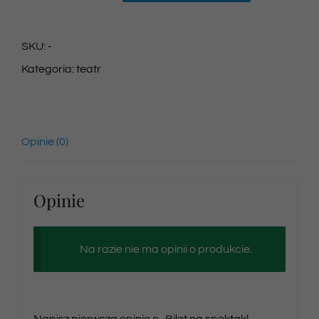
Bilet
na
SKU:
-
spektakl
Kategoria:
teatr
05/04/2025
godz.
12:30
Opinie (0)
Opinie
Na razie nie ma opinii o produkcie.
Napisz pierwszą opinię o „Bilet na spektakl