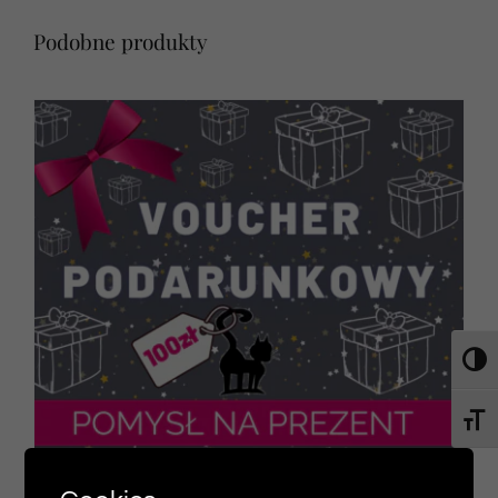
Podobne produkty
Toggl
Toggl