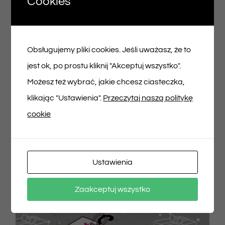
Cookies
Voucher podarunkowy – 100zł
100,00
zł
Obsługujemy pliki cookies. Jeśli uważasz, że to
jest ok, po prostu kliknij "Akceptuj wszystko".
Możesz też wybrać, jakie chcesz ciasteczka,
Dodaj do koszyka
Szczegóły
klikając "Ustawienia".
Przeczytaj naszą politykę
cookie
Ustawienia
Zaakceptuj wszystko