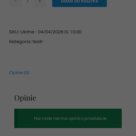
DODAJ DO KOSZYKA
ilość
Bilet
na
SKU:
Ulotne - 04/04/2026 G: 10:00
spektakl
Kategoria:
teatr
04/04/2026
godz.
15:00
Opinie (0)
Opinie
Na razie nie ma opinii o produkcie.