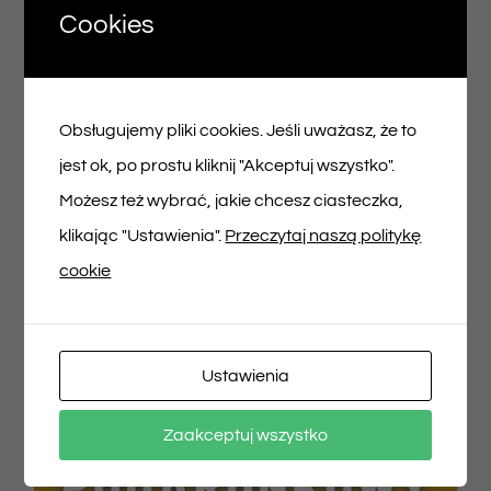
Cookies
Voucher podarunkowy – 150zł
Obsługujemy pliki cookies. Jeśli uważasz, że to
150,00
zł
jest ok, po prostu kliknij "Akceptuj wszystko".
Możesz też wybrać, jakie chcesz ciasteczka,
Dodaj do koszyka
Szczegóły
klikając "Ustawienia".
Przeczytaj naszą politykę
cookie
Ustawienia
Zaakceptuj wszystko