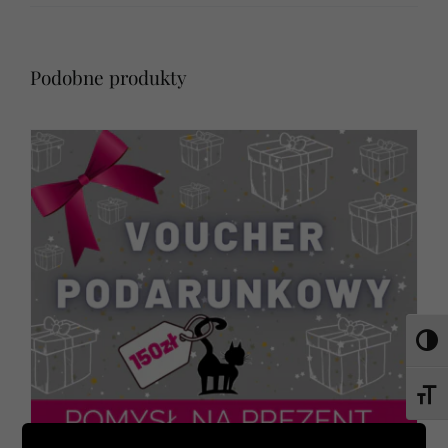
Podobne produkty
Toggl
Toggl