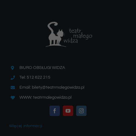
BIURO OBSŁUGI WIDZA
Tel: 512 622 215
Email: bilety@teatrmalegowidza.pl
WWW: teatrmalegowidza.pl
Więcej informacji