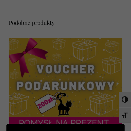
Podobne produkty
Toggl
Toggl