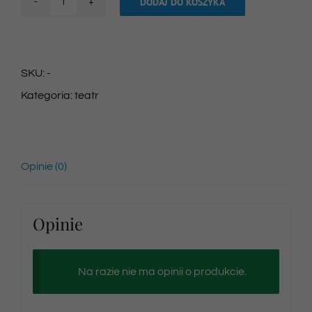
DODAJ DO KOSZYKA
ilość
Bilet
na
SKU:
-
spektakl
Kategoria:
teatr
02/06/2024
godz.
12:00
Opinie (0)
Opinie
Na razie nie ma opinii o produkcie.