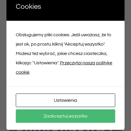
Cookies
Voucher podarunkowy – 200zł
Obsługujemy pliki cookies. Jeśli uważasz, że to
200,00
zł
jest ok, po prostu kliknij "Akceptuj wszystko".
Możesz też wybrać, jakie chcesz ciasteczka,
Dodaj do koszyka
Szczegóły
klikając "Ustawienia".
Przeczytaj naszą politykę
cookie
Ustawienia
Zaakceptuj wszystko