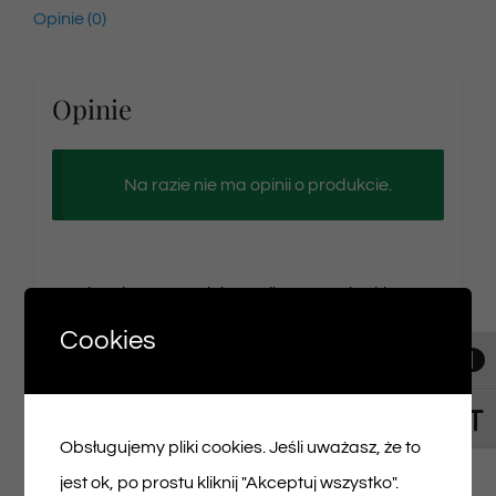
Opinie (0)
Opinie
Na razie nie ma opinii o produkcie.
Napisz pierwszą opinię o „Bilet na spektakl
02/03/2025 godz. 14:30”
Cookies
Toggl
Musisz się
zalogować
, aby dodać opinię.
Toggl
Obsługujemy pliki cookies. Jeśli uważasz, że to
jest ok, po prostu kliknij "Akceptuj wszystko".