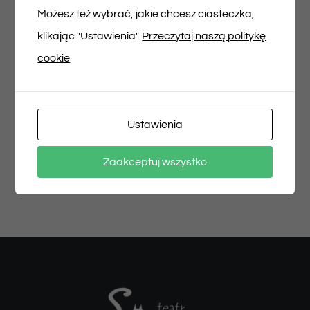
Możesz też wybrać, jakie chcesz ciasteczka,
Udostępnij na
Tweet This Product
klikając "Ustawienia".
Przeczytaj naszą politykę
Facebooku
cookie
Pin This Product
Ustawienia
Email This Product
Zaakceptuj wszystko