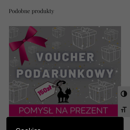
Podobne produkty
Toggl
Toggl