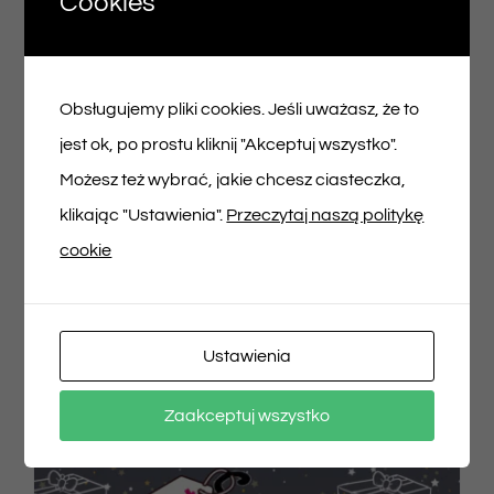
Cookies
Voucher podarunkowy – 150zł
150,00
zł
Obsługujemy pliki cookies. Jeśli uważasz, że to
jest ok, po prostu kliknij "Akceptuj wszystko".
Możesz też wybrać, jakie chcesz ciasteczka,
Dodaj do koszyka
Szczegóły
klikając "Ustawienia".
Przeczytaj naszą politykę
cookie
Ustawienia
Zaakceptuj wszystko