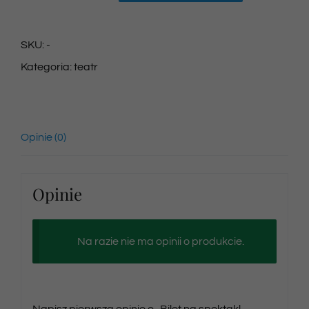
Bilet
na
SKU:
-
spektakl
Kategoria:
teatr
02/03/2024
godz.
14:30
Opinie (0)
Opinie
Na razie nie ma opinii o produkcie.
Napisz pierwszą opinię o „Bilet na spektakl