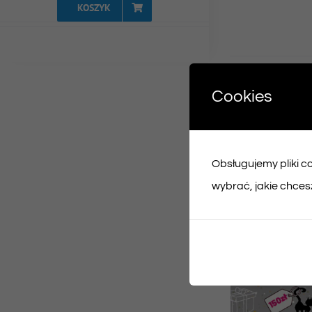
KOSZYK
Udost
Cookies
Face
Obsługujemy pliki coo
Podobne prod
wybrać, jakie chcesz