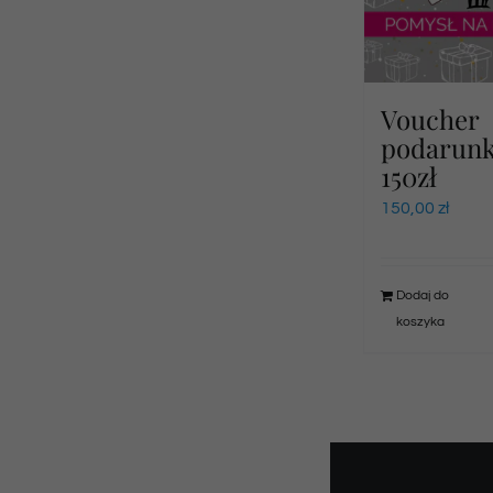
Voucher
podarun
150zł
150,00
zł
Dodaj do
koszyka