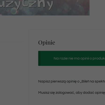
Opinie
Na razie nie ma opinii o produk
Napisz pierwszą opinię o „Bilet na spek
Musisz się
zalogować
, aby dodać opinię