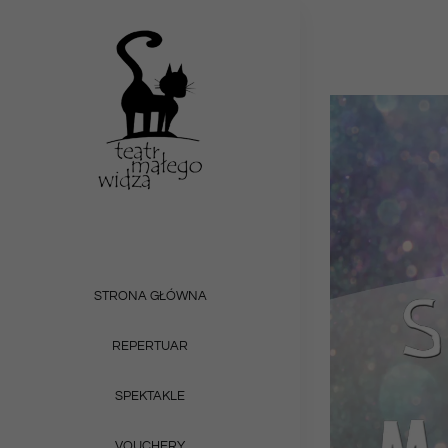
Przejdź
do
zawartości
STRONA GŁÓWNA
REPERTUAR
SPEKTAKLE
VOUCHERY