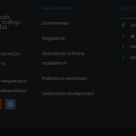
Więcej informacji
SCENY:
Zamówienia
Sc
ul
Regulamin
We
Standardy ochrony
UGI WIDZA
00
małoletnich
215
Polityka prywatności
malegowidza.pl
alegowidza.pl
Deklaracja dostępności