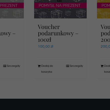
Voucher
Vo
kowy –
podarunkowy –
po
100zł
200
100,00
zł
200,
Szczegóły
Dodaj do
Szczegóły
Doda
koszyka
kos