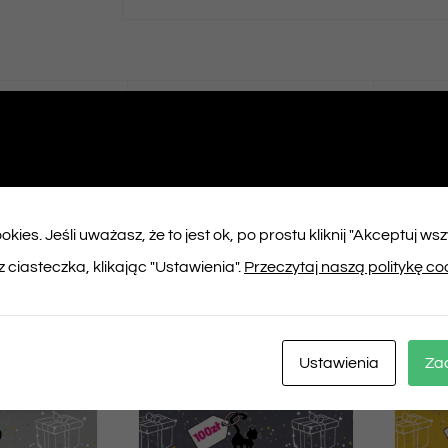
ępnij na
Tweet This
booku
Product
kies. Jeśli uważasz, że to jest ok, po prostu kliknij "Akceptuj ws
ukty
 ciasteczka, klikając "Ustawienia".
Przeczytaj naszą politykę co
Ustawienia
Za