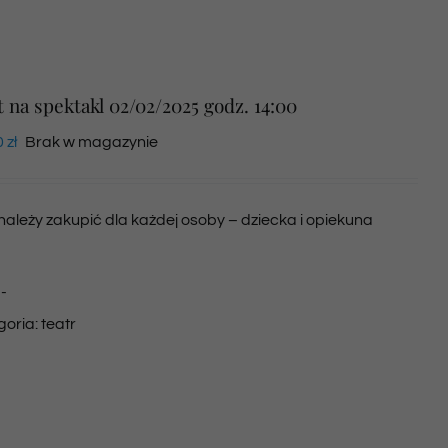
t na spektakl 02/02/2025 godz. 14:00
0
zł
Brak w magazynie
 należy zakupić dla każdej osoby – dziecka i opiekuna
:
-
goria:
teatr