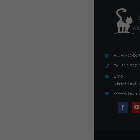
BIURO OBSŁ
Tel: 512 622 
Email:
bilety@teatr
WWW: teatrm