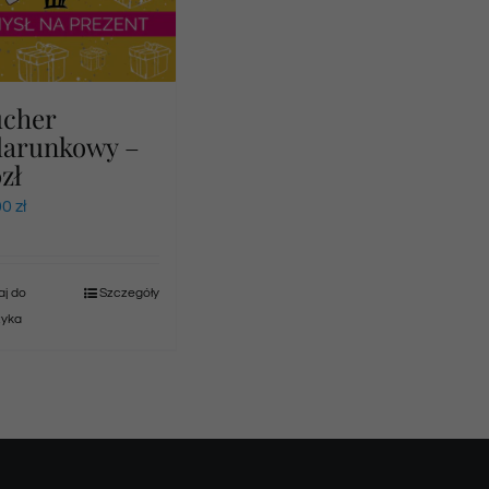
ucher
darunkowy –
zł
00
zł
j do
Szczegóły
zyka