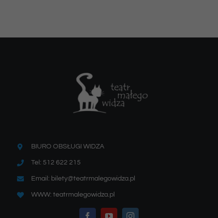
BIURO OBSŁUGI WIDZA
Tel: 512 622 215
Email: bilety@teatrmalegowidza.pl
WWW: teatrmalegowidza.pl