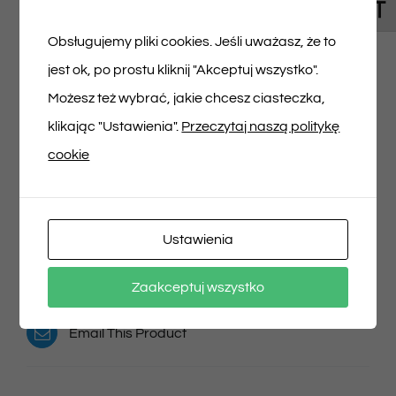
Toggl
01/06/2025 godz. 14:00”
Obsługujemy pliki cookies. Jeśli uważasz, że to
jest ok, po prostu kliknij "Akceptuj wszystko".
Musisz się
zalogować
, aby dodać opinię.
Możesz też wybrać, jakie chcesz ciasteczka,
klikając "Ustawienia".
Przeczytaj naszą politykę
cookie
Udostępnij na
Tweet This Product
Facebooku
Ustawienia
Pin This Product
Zaakceptuj wszystko
Email This Product