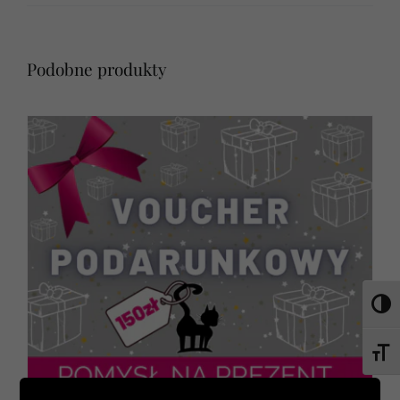
Podobne produkty
Toggl
Toggl