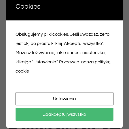
Cookies
Voucher podarunkowy – 150zł
Obsługujemy pliki cookies. Jeśli uważasz, że to
150,00
zł
jest ok, po prostu kliknij "Akceptuj wszystko".
Możesz też wybrać, jakie chcesz ciasteczka,
Dodaj do koszyka
Szczegóły
klikając "Ustawienia".
Przeczytaj naszą politykę
cookie
Ustawienia
Zaakceptuj wszystko