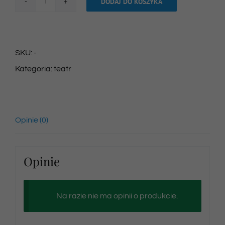
DODAJ DO KOSZYKA
ilość
Bilet
na
SKU:
-
spektakl
Kategoria:
teatr
01/06/2024
godz.
16:00
Opinie (0)
Opinie
Na razie nie ma opinii o produkcie.