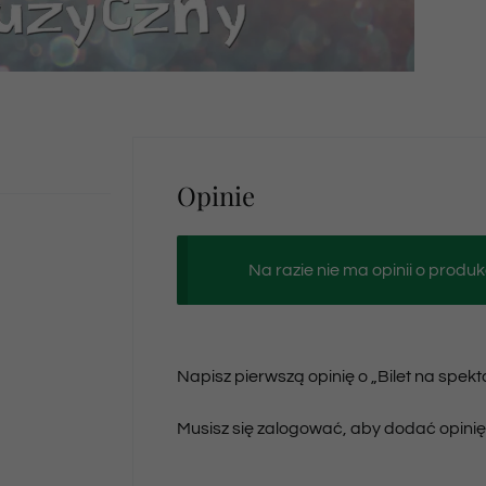
Opinie
Na razie nie ma opinii o produk
Napisz pierwszą opinię o „Bilet na spek
Musisz się
zalogować
, aby dodać opinię