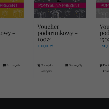
Voucher
Vo
kowy –
podarunkowy –
po
100zł
150
100,00
zł
150,
Szczegóły
Dodaj do
Szczegóły
Doda
koszyka
kos