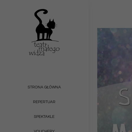
Przejdź
do
zawartości
STRONA GŁÓWNA
REPERTUAR
SPEKTAKLE
VOUCHERY