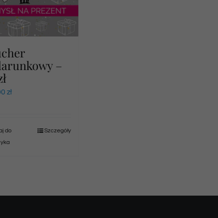
ucher
darunkowy –
zł
00
zł
j do
Szczegóły
zyka