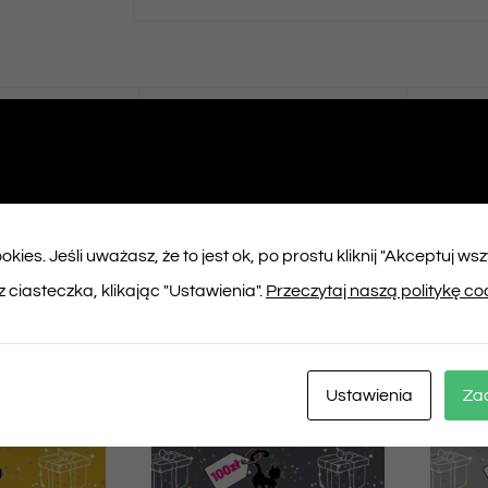
ępnij na
Tweet This
booku
Product
kies. Jeśli uważasz, że to jest ok, po prostu kliknij "Akceptuj ws
ukty
 ciasteczka, klikając "Ustawienia".
Przeczytaj naszą politykę co
Ustawienia
Za