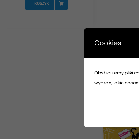
KOSZYK
Udost
Cookies
Face
Obsługujemy pliki coo
Podobne prod
wybrać, jakie chcesz