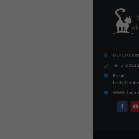
BIURO OBSŁ
Tel: 512 622 
Email:
bilety@teatr
WWW: teatrm