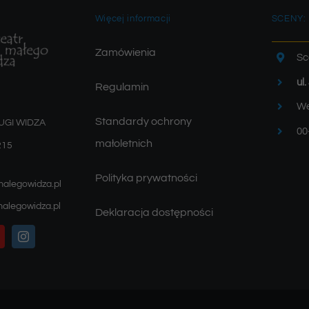
Więcej informacji
SCENY:
Zamówienia
Sc
ul
Regulamin
We
Standardy ochrony
UGI WIDZA
00
małoletnich
215
Polityka prywatności
malegowidza.pl
alegowidza.pl
Deklaracja dostępności