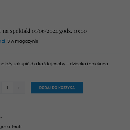
t na spektakl 01/06/2024 godz. 10:00
0
zł
3 w magazynie
 należy zakupić dla każdej osoby – dziecka i opiekuna
DODAJ DO KOSZYKA
ilość
Bilet
na
:
-
spektakl
goria:
teatr
01/06/2024