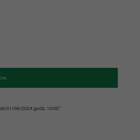
godz.
10:00
cie.
takl 01/06/2024 godz. 10:00”
.