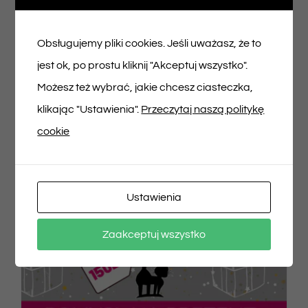
200,00
zł
Obsługujemy pliki cookies. Jeśli uważasz, że to
jest ok, po prostu kliknij "Akceptuj wszystko".
Dodaj do koszyka
Szczegóły
Możesz też wybrać, jakie chcesz ciasteczka,
klikając "Ustawienia".
Przeczytaj naszą politykę
cookie
Ustawienia
Zaakceptuj wszystko