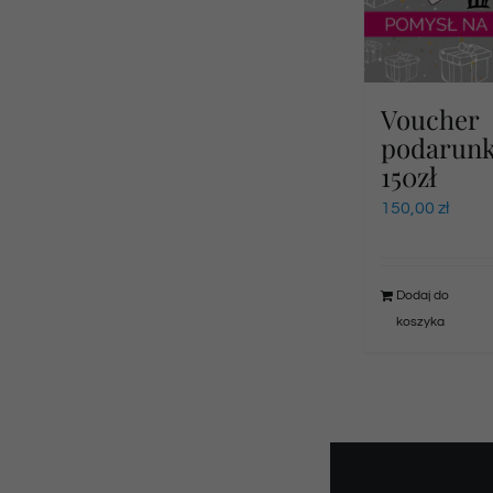
Voucher
podarun
150zł
150,00
zł
Dodaj do
koszyka