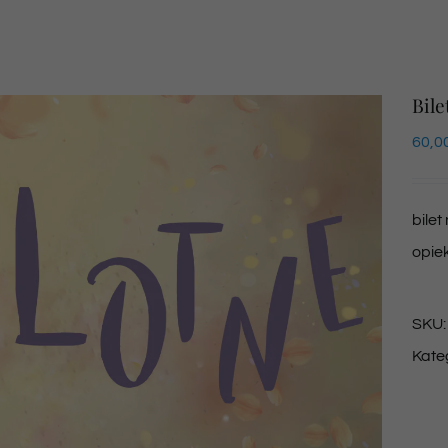
Bile
60,0
bilet
opie
SKU
Kate