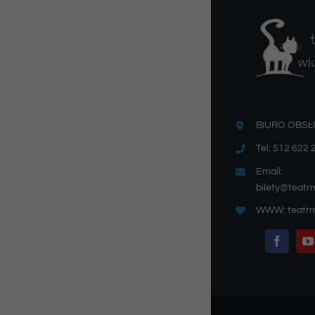
BIURO OBSŁ
Tel: 512 622 
Email:
bilety@teatr
WWW: teatrm