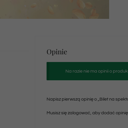
Opinie
Na razie nie ma opinii o produk
Napisz pierwszą opinię o „Bilet na spek
Musisz się
zalogować
, aby dodać opinię