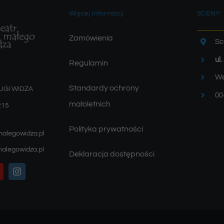
Więcej informacji
SCENY:
Zamówienia
Sc
ul
Regulamin
We
Standardy ochrony
UGI WIDZA
00
małoletnich
215
Polityka prywatności
malegowidza.pl
alegowidza.pl
Deklaracja dostępności