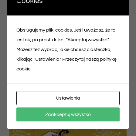
Cookies
Voucher podarunkowy – 150zł
150,00
zł
Obsługujemy pliki cookies. Jeśli uważasz, że to
jest ok, po prostu kliknij "Akceptuj wszystko".
Możesz też wybrać, jakie chcesz ciasteczka,
Dodaj do koszyka
Szczegóły
klikając "Ustawienia".
Przeczytaj naszą politykę
cookie
Ustawienia
Zaakceptuj wszystko