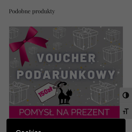
Podobne produkty
Toggl
Toggl