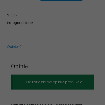
Bilet
na
SKU:
-
spektakl
Kategoria:
teatr
01/02/2025
godz.
14:00
Opinie (0)
Opinie
Na razie nie ma opinii o produkcie.
Napisz pierwszą opinię o „Bilet na spektakl