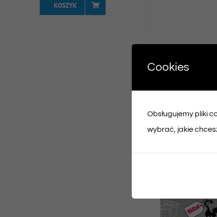
KOSZYK
Udost
Cookies
Face
Obsługujemy pliki coo
Podobne prod
wybrać, jakie chcesz