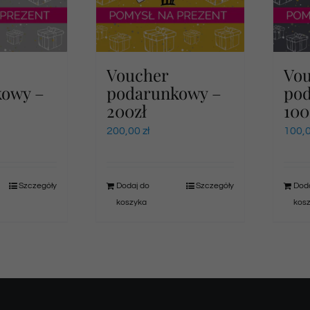
Voucher
Vo
kowy –
podarunkowy –
po
200zł
100
200,00
zł
100,
Szczegóły
Dodaj do
Szczegóły
Doda
koszyka
kos