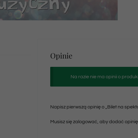
Opinie
Na razie nie ma opinii o produk
Napisz pierwszą opinię o „Bilet na spek
Musisz się
zalogować
, aby dodać opinię