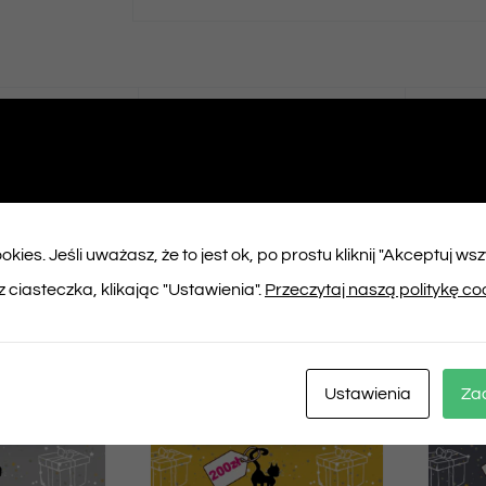
ępnij na
Tweet This
booku
Product
kies. Jeśli uważasz, że to jest ok, po prostu kliknij "Akceptuj ws
ukty
 ciasteczka, klikając "Ustawienia".
Przeczytaj naszą politykę co
Ustawienia
Za