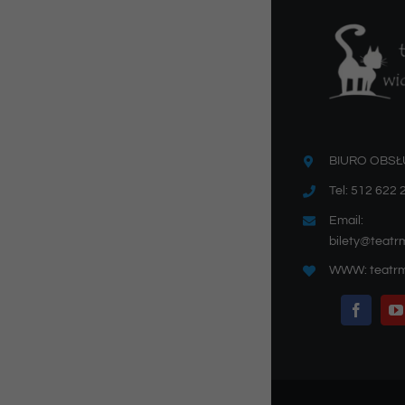
BIURO OBSŁ
Tel: 512 622 
Email:
bilety@teatr
WWW: teatrm