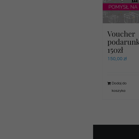
Voucher
podarun
150zł
150,00
zł
Dodaj do
koszyka