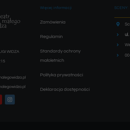
Więcej informacji
SCENY:
Zamówienia
Sc
ul
Regulamin
We
Standardy ochrony
UGI WIDZA
00
małoletnich
215
Polityka prywatności
malegowidza.pl
alegowidza.pl
Deklaracja dostępności