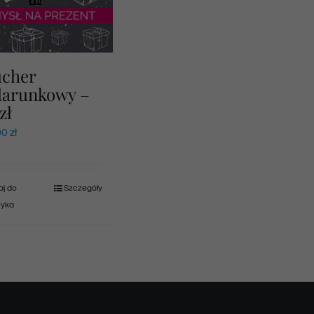
ucher
darunkowy –
zł
00
zł
j do
Szczegóły
zyka