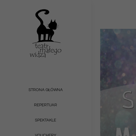
Przejdź
do
zawartości
STRONA GŁÓWNA
REPERTUAR
SPEKTAKLE
VOUCHERY