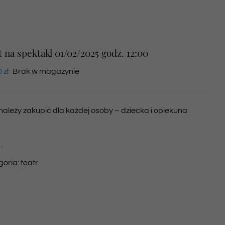
t na spektakl 01/02/2025 godz. 12:00
0
zł
Brak w magazynie
 należy zakupić dla każdej osoby – dziecka i opiekuna
:
-
goria:
teatr