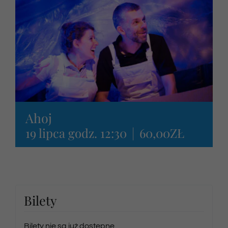
Newsletter
SKLEP VOD
Kontakt
Ahoj
19 lipca godz. 12:30
|
60,00ZŁ
Bilety
Bilety nie są już dostępne