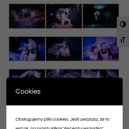
Toggl
Toggl
Cookies
Obsługujemy pliki cookies. Jeśli uważasz, że to
jest ok, po prostu kliknij "Akceptuj wszystko".