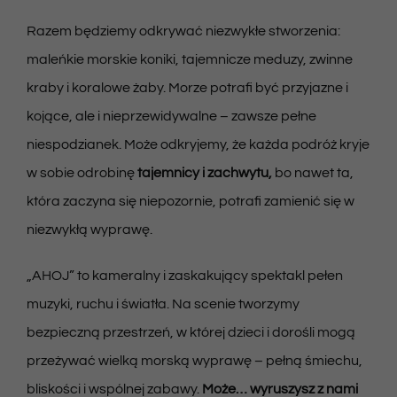
Razem będziemy odkrywać niezwykłe stworzenia:
maleńkie morskie koniki, tajemnicze meduzy, zwinne
kraby i koralowe żaby. Morze potrafi być przyjazne i
kojące, ale i nieprzewidywalne – zawsze pełne
niespodzianek. Może odkryjemy, że każda podróż kryje
w sobie odrobinę
tajemnicy i zachwytu,
bo nawet ta,
która zaczyna się niepozornie, potrafi zamienić się w
niezwykłą wyprawę.
„AHOJ” to kameralny i zaskakujący spektakl pełen
muzyki, ruchu i światła. Na scenie tworzymy
bezpieczną przestrzeń, w której dzieci i dorośli mogą
przeżywać wielką morską wyprawę – pełną śmiechu,
bliskości i wspólnej zabawy.
Może… wyruszysz z nami