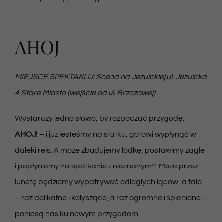
AHOJ
MIEJSCE SPEKTAKLU: Scena na Jezuickiej ul. Jezuicka
4 Stare Miasto (wejście od ul. Brzozowej)
Wystarczy jedno słowo, by rozpocząć przygodę.
AHOJ!
– i już jesteśmy na statku, gotowi wypłynąć w
daleki rejs. A może zbudujemy łódkę, postawimy żagle
i popłyniemy na spotkanie z nieznanym? Może przez
lunetę będziemy wypatrywać odległych lądów, a fale
– raz delikatne i kołyszące, a raz ogromne i spienione –
poniosą nas ku nowym przygodom.