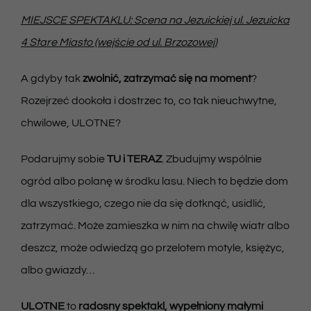
MIEJSCE SPEKTAKLU: Scena na Jezuickiej ul. Jezuicka
4 Stare Miasto (wejście od ul. Brzozowej)
A gdyby tak
zwolnić, zatrzymać się na moment
?
Rozejrzeć dookoła i dostrzec to, co tak nieuchwytne,
chwilowe, ULOTNE?
Podarujmy sobie
TU i TERAZ
. Zbudujmy wspólnie
ogród albo polanę w środku lasu. Niech to będzie dom
dla wszystkiego, czego nie da się dotknąć, usidlić,
zatrzymać. Może zamieszka w nim na chwilę wiatr albo
deszcz, może odwiedzą go przelotem motyle, księżyc,
albo gwiazdy…
ULOTNE
to
radosny spektakl, wypełniony małymi