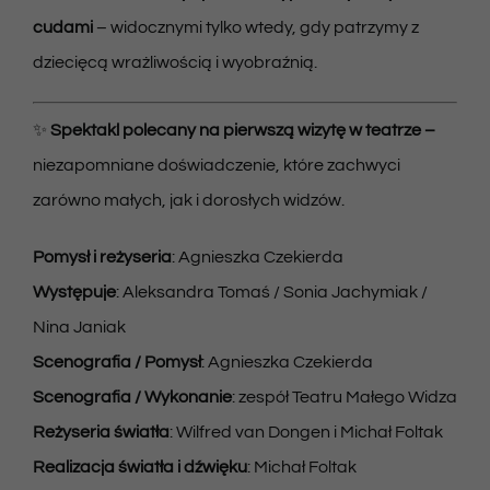
cudami
– widocznymi tylko wtedy, gdy patrzymy z
dziecięcą wrażliwością i wyobraźnią.
✨
Spektakl polecany na pierwszą wizytę w teatrze –
niezapomniane doświadczenie, które zachwyci
zarówno małych, jak i dorosłych widzów.
Pomysł i reżyseria
: Agnieszka Czekierda
Występuje
: Aleksandra Tomaś / Sonia Jachymiak /
Nina Janiak
Scenografia / Pomysł
: Agnieszka Czekierda
Scenografia / Wykonanie
: zespół Teatru Małego Widza
Reżyseria światła
: Wilfred van Dongen i Michał Foltak
Realizacja światła i dźwięku
: Michał Foltak