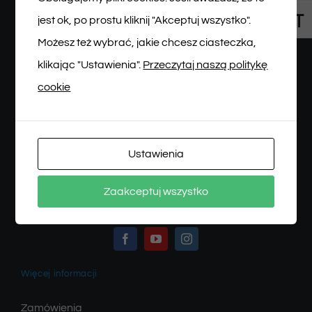
jest ok, po prostu kliknij "Akceptuj wszystko".
Toggl
Możesz też wybrać, jakie chcesz ciasteczka,
klikając "Ustawienia".
Przeczytaj naszą politykę
cookie
BIURO OBSŁUGI WIDZA
Ustawienia
Tel: 512 622 215
Email: bilety@teatrmalegowidza.pl
Zaakceptuj wszystko
WWW: teatrmalegowidza.pl
Więcej informacji
Zamówienia