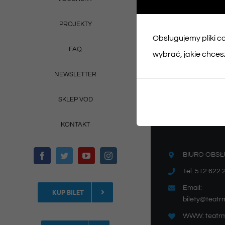
PROJEKTY
Obsługujemy pliki coo
FAQ
wybrać, jakie chcesz
NEWSLETTER
SKLEP VOD
KONTAKT
BIURO OBSŁ
Tel: 512 622 
Email:
KUP BILET
bilety@teatr
WWW: teatrm