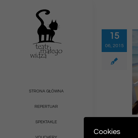
Przejdź
do
zawartości
15
06, 2015
STRONA GŁÓWNA
REPERTUAR
SPEKTAKLE
Cookies
VOUCHERY