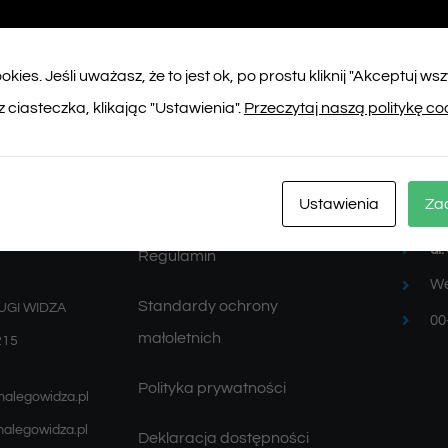
kies. Jeśli uważasz, że to jest ok, po prostu kliknij "Akceptuj ws
 ciasteczka, klikając "Ustawienia".
Przeczytaj naszą politykę co
Więcej informacji
SCENY:
Ustawienia
Za
Zamówienia
Sc
ul
Regulamin
We
Standardy ochrony
UGI WIDZA
00
małoletnich
215
Polityka prywatności
malegowidza.pl
alegowidza.pl
Deklaracja dostępności