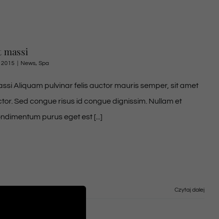
t massi
 2015
|
News
,
Spa
ssi Aliquam pulvinar felis auctor mauris semper, sit amet
ctor. Sed congue risus id congue dignissim. Nullam et
ndimentum purus eget est [...]
Czytaj dalej