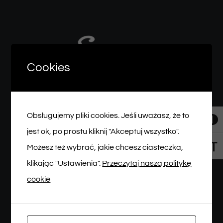
Newsletter
Cookies
SKLEP VOD
Kontakt
BIURO OBSŁUGI WIDZA
Obsługujemy pliki cookies. Jeśli uważasz, że to
Toggl
Tel: 512 622 215
jest ok, po prostu kliknij "Akceptuj wszystko".
Email: bilety@teatrmalegowidza.pl
Możesz też wybrać, jakie chcesz ciasteczka,
Toggl
WWW: teatrmalegowidza.pl
klikając "Ustawienia".
Przeczytaj naszą politykę
cookie
Więcej informacji