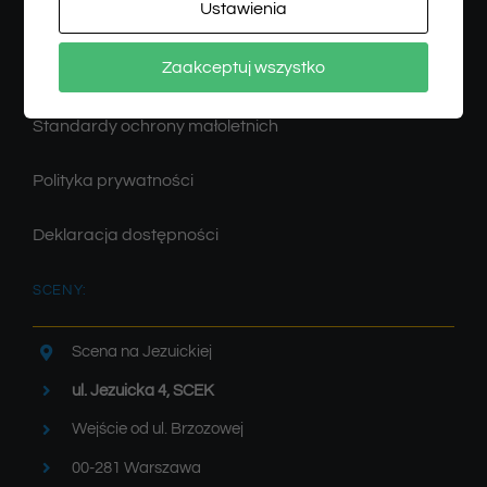
Ustawienia
Zamówienia
Zaakceptuj wszystko
Regulamin
Standardy ochrony małoletnich
Polityka prywatności
Deklaracja dostępności
SCENY:
Scena na Jezuickiej
ul. Jezuicka 4, SCEK
Wejście od ul. Brzozowej
00-281 Warszawa