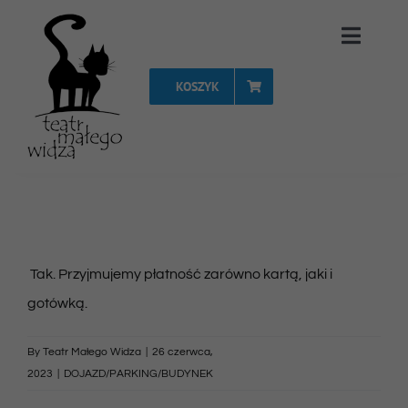
Przejdź
Toggle
do
Naviga
zawartości
KOSZYK
Strona Główna
Repertuar
Spektakle
Tak. Przyjmujemy płatność zarówno kartą, jaki i
Vouchery
gotówką.
Projekty
By
Teatr Małego Widza
|
26 czerwca,
2023
|
DOJAZD/PARKING/BUDYNEK
FAQ