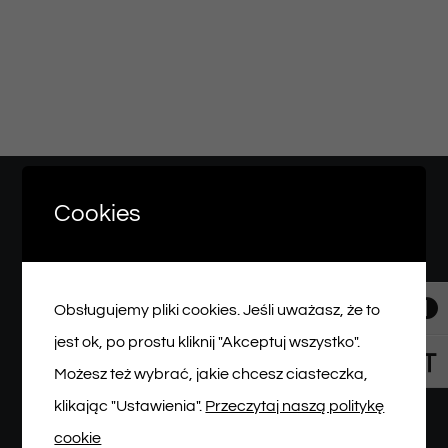
Newsletter
SKLEP VOD
Kontakt
Cookies
Obsługujemy pliki cookies. Jeśli uważasz, że to
Toggl
jest ok, po prostu kliknij "Akceptuj wszystko".
Toggl
Możesz też wybrać, jakie chcesz ciasteczka,
BIURO OBSŁUGI WIDZA
klikając "Ustawienia".
Przeczytaj naszą politykę
Tel: 512 622 215
cookie
Email: bilety@teatrmalegowidza.pl