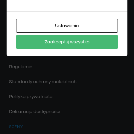
WWW: teatrmalegowidza.pl
Ustawienia
Więcej informacji
Zaakceptuj wszystko
Zamówienia
Regulamin
Standardy ochrony małoletnich
Polityka prywatności
Deklaracja dostępności
SCENY: