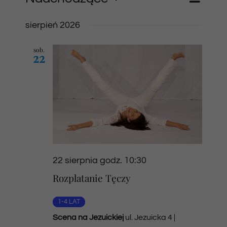
Nawiga
Lista
Widok
Wybierz
Widok
nawig
datę.
sierpień 2026
Newsletter
sob.
22
SKLEP VOD
Kontakt
22 sierpnia godz. 10:30
Rozplatanie Tęczy
1-4 LAT
Scena na Jezuickiej
ul. Jezuicka 4 |