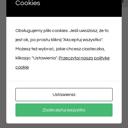
Rozplatanie Tęczy
Toggl
Cookies
1-4 LAT
Scena na Jezuickiej
ul. Jezuicka 4 |
Obsługujemy pliki cookies. Jeśli uważasz, że to
wejście od ul. Brzozowej |, Warszawa -
jest ok, po prostu kliknij "Akceptuj wszystko".
Stare Miasto
Możesz też wybrać, jakie chcesz ciasteczka,
60,00zł
klikając "Ustawienia".
Przeczytaj naszą politykę
cookie
niedz.
23
Ustawienia
Zaakceptuj wszystko