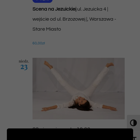
Scena na Jezuickiej
ul. Jezuicka 4 |
wejście od ul. Brzozowej |, Warszawa -
Stare Miasto
60,00zł
niedz.
23
Toggl
23 sierpnia godz. 10:30