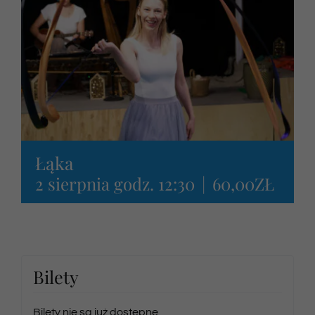
Newsletter
SKLEP VOD
Kontakt
Łąka
2 sierpnia godz. 12:30
|
60,00ZŁ
Bilety
Bilety nie są już dostępne