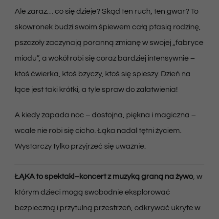
Ale zaraz… co się dzieje? Skąd ten ruch, ten gwar? To
skowronek budzi swoim śpiewem całą ptasią rodzinę,
pszczoły zaczynają poranną zmianę w swojej „fabryce
miodu”, a wokół robi się coraz bardziej intensywnie –
ktoś ćwierka, ktoś bzyczy, ktoś się spieszy. Dzień na
łące jest taki krótki, a tyle spraw do załatwienia!
A kiedy zapada noc – dostojna, piękna i magiczna –
wcale nie robi się cicho. Łąka nadal tętni życiem.
Wystarczy tylko przyjrzeć się uważnie.
ŁĄKA to spektakl–koncert z muzyką graną na żywo
, w
którym dzieci mogą swobodnie eksplorować
bezpieczną i przytulną przestrzeń, odkrywać ukryte w