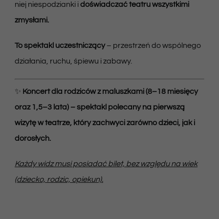
niej niespodzianki i
doświadczać teatru wszystkimi
zmysłami.
To spektakl uczestniczący
– przestrzeń do wspólnego
działania, ruchu, śpiewu i zabawy.
✨
Koncert dla rodziców z maluszkami (8–18 miesięcy
oraz 1,5–3 lata) – spektakl polecany na pierwszą
wizytę w teatrze, który zachwyci zarówno dzieci, jak i
dorosłych.
Każdy widz musi posiadać bilet, bez względu na wiek
(dziecko, rodzic, opiekun).