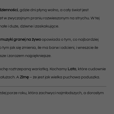
dzienności
, gdzie dni płyną wolno, a cały świat jest
awet w zwyczajnym praniu rozwieszonym na strychu. W tej
ałe i duże, dziwne i zaskakujące.
i muzyki granej na żywo
opowiada o tym, co najbardziej
, o tym jak się zmienia, ile ma barw i odcieni, i wreszcie ile
sze i zarazem najpiękniejsze.
t trochę roztrzepaną wariatką. Kochamy
Lato
, które cudownie
kałużach. A
Zimę
– że jest jak wielka puchowa poduszka.
ej porze roku, która zachwyci najmłodszych, a dorosłym