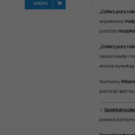
KOSZYK
„Cztery pory rok
wypełniony
mały
podróży
muzyka 
„Cztery pory rok
niesamowite i m
emocji wywołują 
Kochamy
Wiosn
pachnie i jest 
✨
Spektakl pole
pozwoli zatrzyma