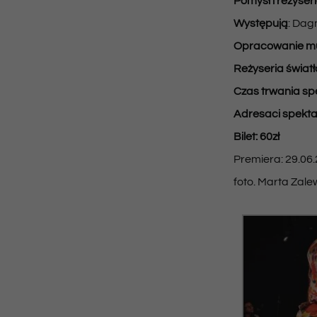
Pomysł i reżyser
Występują
: Dag
Opracowanie m
Reżyseria światł
Czas trwania sp
Adresaci spekta
Bilet: 60zł
Premiera: 29.06
foto. Marta Zal