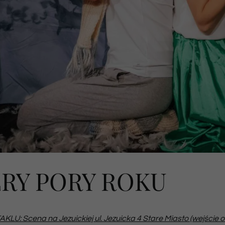
RY PORY ROKU
U: Scena na Jezuickiej ul. Jezuicka 4 Stare Miasto (wejście od