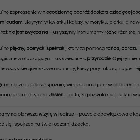
u”
to zaproszenie w
niecodzienną podróż dookoła dziecięcej co
mi cudami
ukrytymi w kwiatku i kałuży, w motylku, piórku, a n
też nie jest zwyczajna
– usłyszymy instrumenty różne różniste, m
u”
to
piękny, poetycki spektakl
, który za pomocą
tańca, obrazu 
agiczne w otaczającym nas świecie – o
przyrodzie
. O jej rytmie
te wszystkie zjawiskowe momenty, kiedy pory roku są najpełniej
ę
, mimo, że ciągle się spóźnia, wiecznie coś gubi i w ogóle jes
taaaaakie romantyczne.
Jesień
– za to, że pozwala się pluskać w 
cany na pierwszą wizytę w teatrze
–
pozycja obowiązkowa o każd
ć się i spojrzeć na świat oczami dziecka.