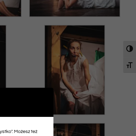
Toggl
Toggl
zystko". Możesz też