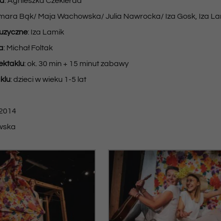
ia
: Agnieszka Czekierda
mara Bąk/ Maja Wachowska/ Julia Nawrocka/ Iza Gosk, Iza La
uzyczne
: Iza Lamik
a
: Michał Foltak
ektaklu
: ok. 30 min + 15 minut zabawy
klu
: dzieci w wieku 1-5 lat
.2014
ewska