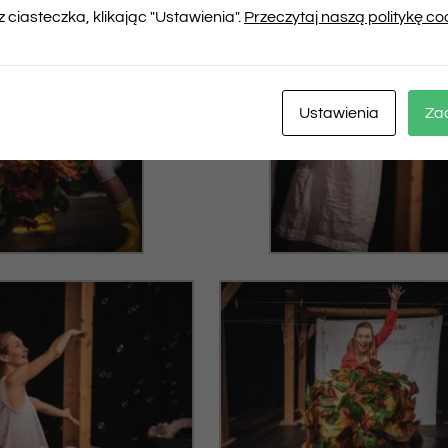
 ciasteczka, klikając "Ustawienia".
Przeczytaj naszą politykę co
Ustawienia
Za