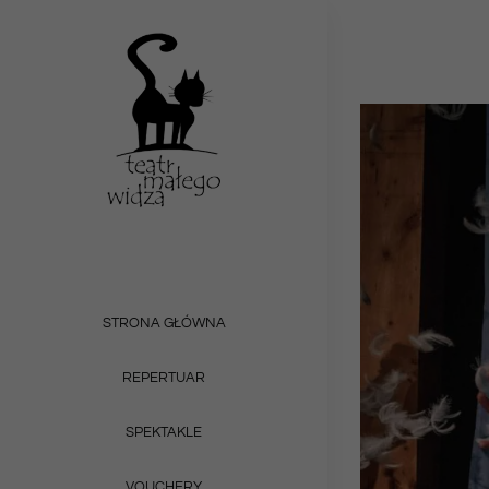
Przejdź
do
zawartości
Pokaż
większy
obrazek
STRONA GŁÓWNA
REPERTUAR
SPEKTAKLE
VOUCHERY