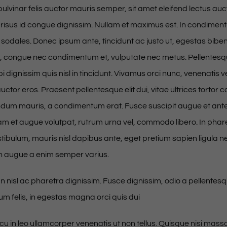
ulvinar felis auctor mauris semper, sit amet eleifend lectus auc
risus id congue dignissim. Nullam et maximus est. In condime
 sodales. Donec ipsum ante, tincidunt ac justo ut, egestas biben
, congue nec condimentum et, vulputate nec metus. Pellentesqu
 dignissim quis nisl in tincidunt. Vivamus orci nunc, venenatis ve
ctor eros. Praesent pellentesque elit dui, vitae ultrices tortor
dum mauris, a condimentum erat. Fusce suscipit augue et ant
am et augue volutpat, rutrum urna vel, commodo libero. In phare
stibulum, mauris nisl dapibus ante, eget pretium sapien ligula 
 augue a enim semper varius.
isl ac pharetra dignissim. Fusce dignissim, odio a pellentesq
um felis, in egestas magna orci quis dui
u in leo ullamcorper venenatis ut non tellus. Quisque nisi mas