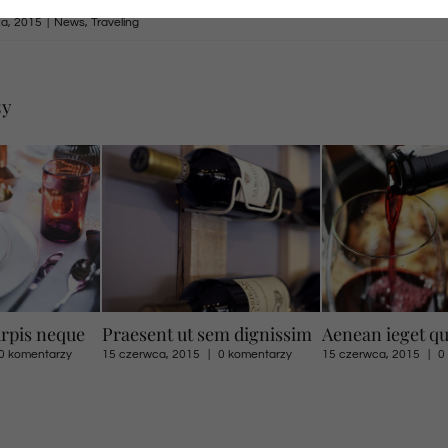
a, 2015
|
News
,
Traveling
sy
m dignissim
Aenean ieget quam
Nullam suscipit
0 komentarzy
15 czerwca, 2015
|
0 komentarzy
15 czerwca, 2015
|
0