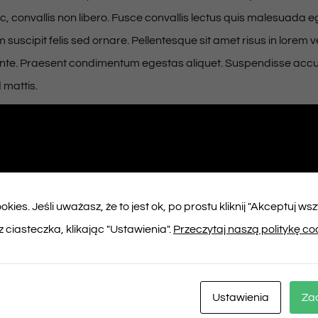
, convallis non libero. Fusce convallis lectus quis malesuada e
suscipit felis sed ornare. Pellentesque sit amet risus in lorem 
 ante. Praesent condimentum egestas aliquet. Suspendisse ac
 mattis.
iet neque sit amet lorem fringilla pellentesque. Nam ferment
sectetur, sed porttitor lorem lobortis. Nullam vitae auctor mauri
odio, in sodales mauris dictum scelerisque. In molestie ex nec li
m lacinia. Donec accumsan nisl ac pharetra dignissim. Fusce di
kies. Jeśli uważasz, że to jest ok, po prostu kliknij "Akceptuj ws
ctus, nunc tortor pretium felis, in egestas magna orci quis dui. 
 ciasteczka, klikając "Ustawienia".
Przeczytaj naszą politykę co
et pharetra lorem. Sed tincidunt feugiat est, id cursus metus mol
smod nisi egestas laoreet. Proin viverra nisl a luctus suscipit. N
Ustawienia
Za