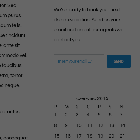
tor. Sed
We're ready to book your next
ntum purus
dream vacation. Send us your
dum felis.
email and one of our agents will
e tincidunt
contact you!
l ante sit
 commodo vel.
Email
SEND
e faucibus
tra, tortor
nec neque.
czerwiec 2015
P
W
Ś
C
P
S
N
ue luctus,
1
2
3
4
5
6
7
8
9
10
11
12
13
14
15
16
17
18
19
20
21
sa, consequat