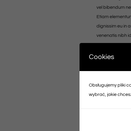
vel bibendum nec
Etiam elementum 
dignissim eu in
venenatis nibh id
Maecenas imperd
Cookies
blandit nunc con
rutrum placerat 
in dignissim dia
Obsługujemy pliki coo
a pellentesque lu
wybrać, jakie chcesz
dignissim metus, 
Sed eu mauris eui
eleifend felis.