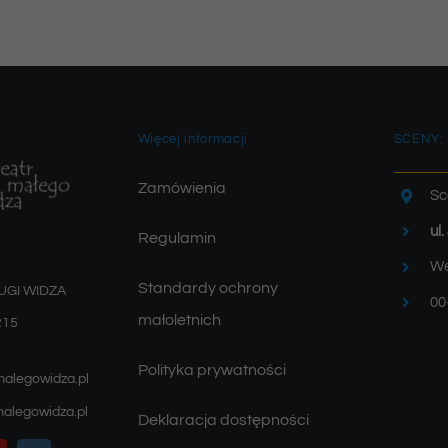
Więcej informacji
SCENY:
Zamówienia
Sc
ul
Regulamin
We
Standardy ochrony
UGI WIDZA
00
małoletnich
215
Polityka prywatności
malegowidza.pl
alegowidza.pl
Deklaracja dostępności