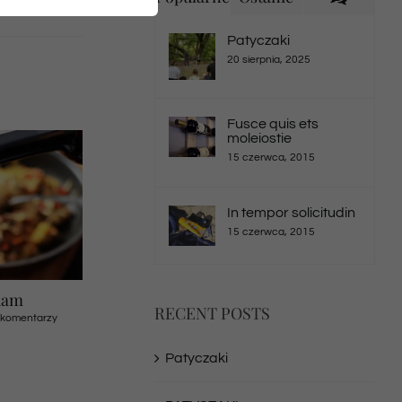
Patyczaki
20 sierpnia, 2025
Fusce quis ets
moleiostie
15 czerwca, 2015
In tempor solicitudin
15 czerwca, 2015
 massi
Suspendisse Sed Sagittis
Duis tempor tur
RECENT POSTS
 komentarzy
30 czerwca, 2015
|
0 komentarzy
29 czerwca, 2015
|
0 
Patyczaki