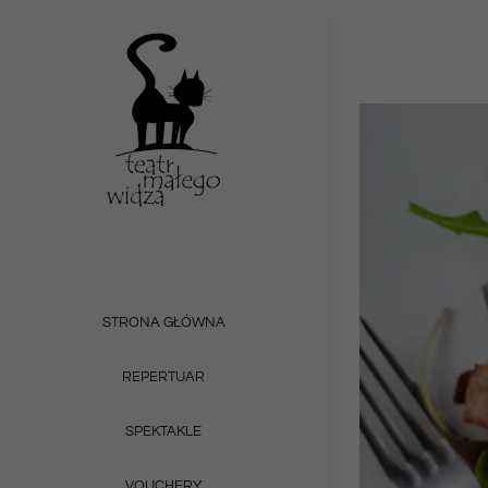
Przejdź
do
zawartości
Pokaż
większy
obrazek
STRONA GŁÓWNA
REPERTUAR
SPEKTAKLE
VOUCHERY