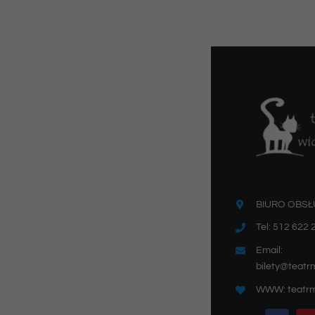
BIURO OBSŁ
Tel: 512 622 
Email:
bilety@teatr
WWW: teatrm