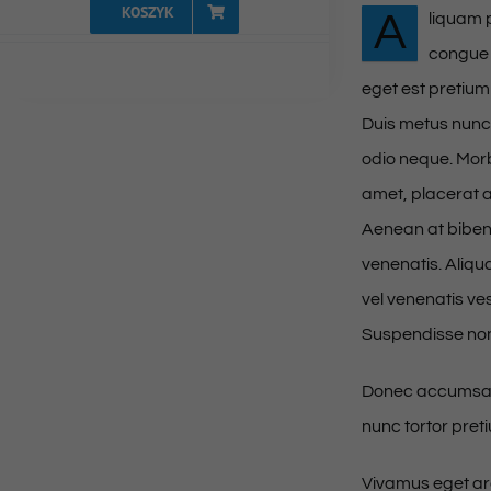
KOSZYK
A
liquam p
congue 
eget est pretium
Duis metus nunc
odio neque. Morbi
amet, placerat au
Aenean at biben
venenatis. Aliqu
vel venenatis ve
Suspendisse non
Donec accumsan n
nunc tortor preti
Vivamus eget arc